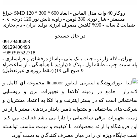
چراغ SMD روکار 40 وات مدل الماس - ابعاد 600 * 300 * 120
میلیمتر - شار نوری 380 لومن - زاویه تابش نور 120 درجه ای -
ضمانت 2 ساله - 90% کاهش مصرف انرژی تولید ایران - نام تجاری
در حال جستجو
09129400493
09129400493
+989395522718
تهران - لاله زار نو - جنب بانک ملی - پاساژ درفشان و خوانساری -
راه‎پله سمت چپ - طبقه اول - پلاک 6 (بازدید با هماهنگی - از ساعت
9 صبح الی 19) (فقط روزهای غیرتعطیل)
فروشگاه اینترنتی لینانور linanoor مجموعه اي کامل و
جامع در زمينه کالاها و تجهيزات برق و روشنايي
ساختمانی است که در بستر اينترنت و با اتکا به اعتماد مشتریان و
شرکت های ساختمانی و پشتوانه تامین پایدار برندهای معتبر بازار در
زمینه تجهیزات برقی ساختمانی را دارا می باشد فعالیت مي کند.
اين فروشگاه با ارائه محصولات با کيفيت و قيمت مناسب توانسته
است جايگاه ويژه اي را در ميان مصرف کنندگان به دست آورد.