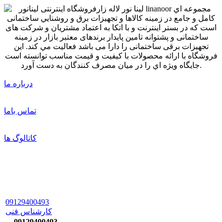
درباره ما
تماس باما
کاتالوگ ها
09129400493
کارشناس فنی
09129400493