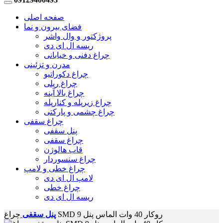
صفحه اصلی
فضای بیرون و نما
پروژکتور و وال واشر
ریسه ال ای دی
چراغ دفنی و خیابانی
مدرن و تزئینی
چراغ دکوراتیو
چراغ ریلی
چراغ بالا آینه
چراغ زیرپله و کنارپله
چراغ چشمی و پارکتی
چراغ سقفی
پنل سقفی
چراغ سقفی
قاب هالوژن
چراغ سنسوردار
چراغ خطی و لامپ
لامپ ال ای دی
چراغ خطی
ریسه ال ای دی
چراغ SMD روکار 40 وات الماس پنل 9
پنل سقفی