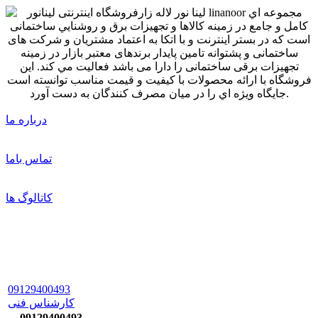
درباره ما
تماس باما
کاتالوگ ها
09129400493
کارشناس فنی
09129400493