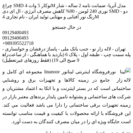
چراغ SMD توکار 5 وات 4M مدل آتریا- ضمانت نامه 2 ساله - شار
نوری 240 لومن - 90% کاهش مصرف انرژی - ال ای دی SMD - دو
رنگ نور آفتابی و مهتابی تولید ایران - نام تجاری 4M
در حال جستجو
09129400493
09129400493
+989395522718
تهران - لاله زار نو - جنب بانک ملی - پاساژ درفشان و خوانساری -
راه‎پله سمت چپ - طبقه اول - پلاک 6 (بازدید با هماهنگی - از ساعت
9 صبح الی 19) (فقط روزهای غیرتعطیل)
فروشگاه اینترنتی لینانور linanoor مجموعه اي کامل و
جامع در زمينه کالاها و تجهيزات برق و روشنايي
ساختمانی است که در بستر اينترنت و با اتکا به اعتماد مشتریان و
شرکت های ساختمانی و پشتوانه تامین پایدار برندهای معتبر بازار در
زمینه تجهیزات برقی ساختمانی را دارا می باشد فعالیت مي کند.
اين فروشگاه با ارائه محصولات با کيفيت و قيمت مناسب توانسته
است جايگاه ويژه اي را در ميان مصرف کنندگان به دست آورد.
حقوق معنوی و مادی این وب سایت متعلق است به لینانور