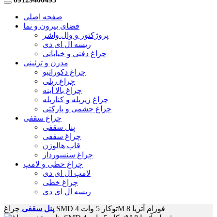
صفحه اصلی
فضای بیرون و نما
پروژکتور و وال واشر
ریسه ال ای دی
چراغ دفنی و خیابانی
مدرن و تزئینی
چراغ دکوراتیو
چراغ ریلی
چراغ بالا آینه
چراغ زیرپله و کنارپله
چراغ چشمی و پارکتی
چراغ سقفی
پنل سقفی
چراغ سقفی
قاب هالوژن
چراغ سنسوردار
چراغ خطی و لامپ
لامپ ال ای دی
چراغ خطی
ریسه ال ای دی
چراغ SMD توکار 5 وات 4M فورام آتریا 8
پنل سقفی