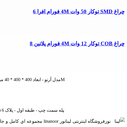
چراغ SMD توکار 50 وات 4M فورام افرا 6
چراغ COB توکار 12 وات 4M فورام پلاتین 8
چراغ SMD توکار 36 وات 4M مدل آرنو - ابعاد 400 * 400 * 40 میلیمتر - شار نوری 3060 لومن - دو رنگ نور آفتابی و مهتابی - زاویه تابش 120 درجه ای تولید ایران - نام تجاری 4M
تهران - لاله زار نو - جنب بانک ملی - پاساژ درفشان و خوانساری - راه‎پله سمت چپ - طبقه اول - پلاک 6 (بازدید با هماهنگی - از ساعت 9 صبح الی 19) (فقط روزهای غیرتعطیل)
فروشگاه اینترنتی لینانور or