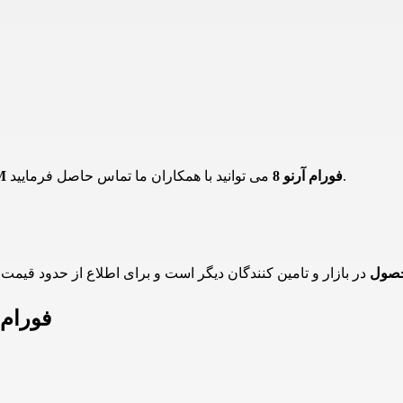
می توانید با همکاران ما تماس حاصل فرمایید.
چراغ SMD توکار 36 وات 4M فورام آرنو 8
حصول
اطلاعات چراغ SMD توکار 6