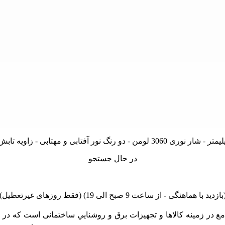
در حال جستجو
linano مجموعه اي کامل و جامع در زمينه کالاها و تجهيزات برق و روشنايي ساختمان