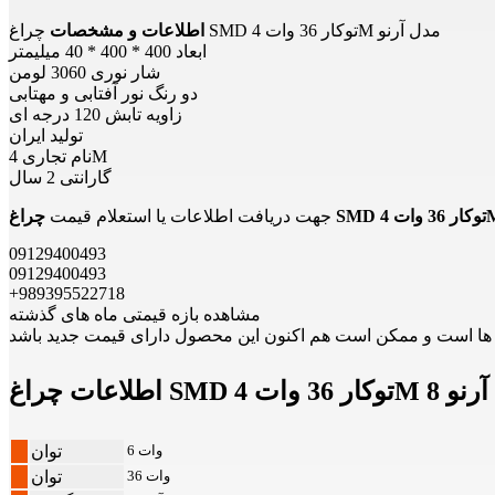
چراغ SMD توکار 36 وات 4M مدل آرنو
اطلاعات و مشخصات
ابعاد 400 * 400 * 40 میلیمتر
شار نوری 3060 لومن
دو رنگ نور آفتابی و مهتابی
زاویه تابش 120 درجه ای
تولید ایران
نام تجاری 4M
گارانتی 2 سال
جهت دریافت اطلاعات یا استعلام قیمت
09129400493
09129400493
+989395522718
مشاهده بازه قیمتی ماه های گذشته
3 وات 4M فورام آرنو 8
6 وات
توان
36 وات
توان