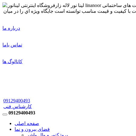
درباره ما
تماس باما
کاتالوگ ها
09129400493
کارشناس فنی
09129400493
صفحه اصلی
فضای بیرون و نما
پروژکتور و وال واشر