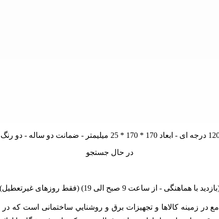
در حال جستجو
linano مجموعه اي کامل و جامع در زمينه کالاها و تجهيزات برق و روشنايي ساختمان