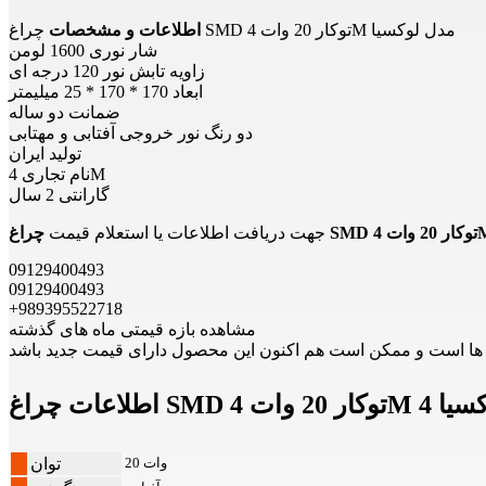
چراغ SMD توکار 20 وات 4M مدل لوکسیا
اطلاعات و مشخصات
شار نوری 1600 لومن
زاویه تابش نور 120 درجه ای
ابعاد 170 * 170 * 25 میلیمتر
ضمانت دو ساله
دو رنگ نور خروجی آفتابی و مهتابی
تولید ایران
نام تجاری 4M
گارانتی 2 سال
جهت دریافت اطلاعات یا استعلام قیمت
09129400493
09129400493
+989395522718
مشاهده بازه قیمتی ماه های گذشته
4M فورام لوکسیا 4
20 وات
توان