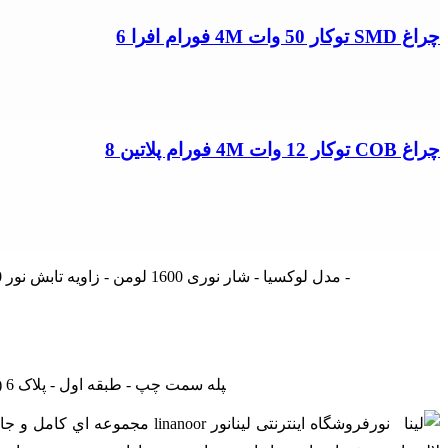
چراغ SMD توکار 50 وات 4M فورام افرا 6
چراغ COB توکار 12 وات 4M فورام پلاتین 8
چراغ SMD توکار 20 وات 4M مدل لوکسیا - شار نوری 1600 لومن - زاویه تابش نور 120 درجه ای - ابعاد 170 * 170 * 25 میلیمتر - ضمانت دو ساله - دو رنگ نور خروجی آفتابی و مهتابی تولید ایران -
تهران - لاله زار نو - جنب بانک ملی - پاساژ درفشان و خوانساری - راه‎پله سمت چپ - طبقه اول - پلاک 6 (بازدید با هماهنگی - از ساعت 9 صبح الی 19) (فقط روزهای غیرتعطیل)
فروشگاه اینترنتی لینانور or