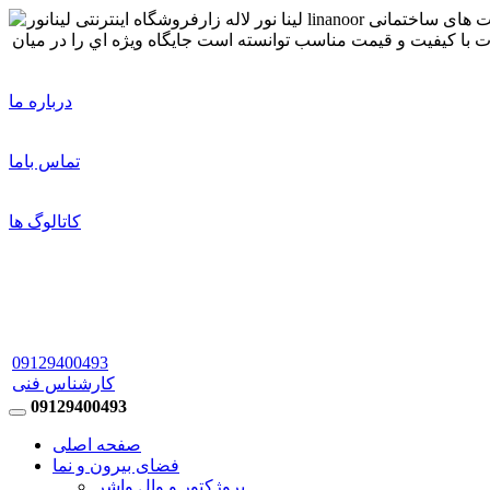
درباره ما
تماس باما
کاتالوگ ها
09129400493
کارشناس فنی
09129400493
صفحه اصلی
فضای بیرون و نما
پروژکتور و وال واشر