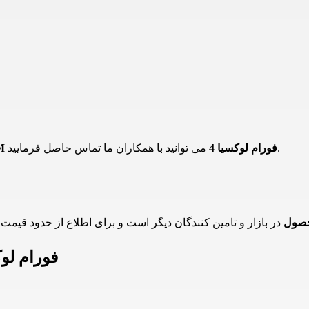
می توانید با همکاران ما تماس حاصل فرمایید.
چراغ SMD توکار 20 وات 4M فورام لوکسیا 4
حصول
اطلاعات چراغ SMD توکار 20 وات 