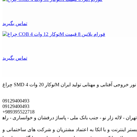
تماس بگیرید
تماس بگیرید
09129400493
09129400493
+989395522718
ی است که در بستر اينترنت و با اتکا به اعتماد مشتریان و شرکت های ساختمانی و