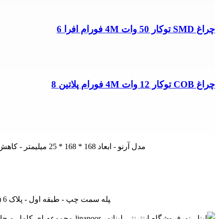
چراغ SMD توکار 50 وات 4M فورام افرا 6
چراغ COB توکار 12 وات 4M فورام پلاتین 8
چراغ SMD توکار 12 وات 4M مدل آرنو - ابعاد 168 * 168 * 25 میلیمتر - کاهش هزینه تا 90% - 2 سال ضمانت - دو رنگ نور آفتابی و مهتابی - زاویه تابش 120 درجه ای تولید ایران - نام تجاری
تهران - لاله زار نو - جنب بانک ملی - پاساژ درفشان و خوانساری - راه‎پله سمت چپ - طبقه اول - پلاک 6 (بازدید با هماهنگی - از ساعت 9 صبح الی 19) (فقط روزهای غیرتعطیل)
فروشگاه اینترنتی لینانور or