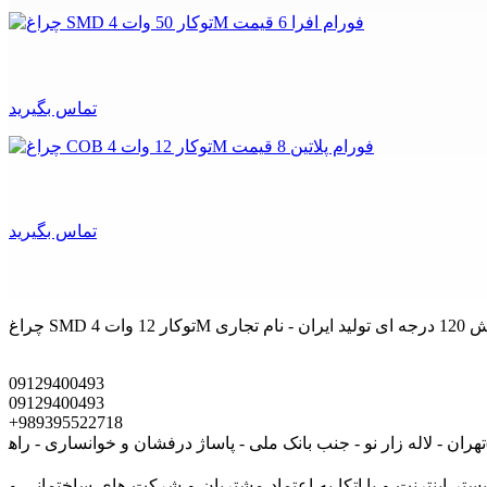
تماس بگیرید
تماس بگیرید
09129400493
09129400493
+989395522718
ی است که در بستر اينترنت و با اتکا به اعتماد مشتریان و شرکت های ساختمانی و