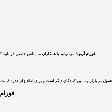
می توانید با همکاران ما تماس حاصل فرمایید.
چراغ SMD توکار 12 وات 4M فورام آرنو 3
حصول
اطلاعات چراغ SMD توکار 2