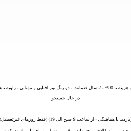
در حال جستجو
linano مجموعه اي کامل و جامع در زمينه کالاها و تجهيزات برق و روشنايي ساختمان