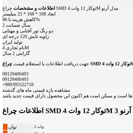
چراغ SMD توکار 12 وات 4M مدل آرنو
اطلاعات و مشخصات
ابعاد 168 * 168 * 25 میلیمتر
کاهش هزینه تا 90%
2 سال ضمانت
دو رنگ نور آفتابی و مهتابی
زاویه تابش 120 درجه ای
تولید ایران
نام تجاری 4M
گارانتی 2 سال
جهت دریافت اطلاعات یا استعلام قیمت
09129400493
09129400493
+989395522718
مشاهده بازه قیمتی ماه های گذشته
1 وات 4M فورام آرنو 3
2 وات
توان