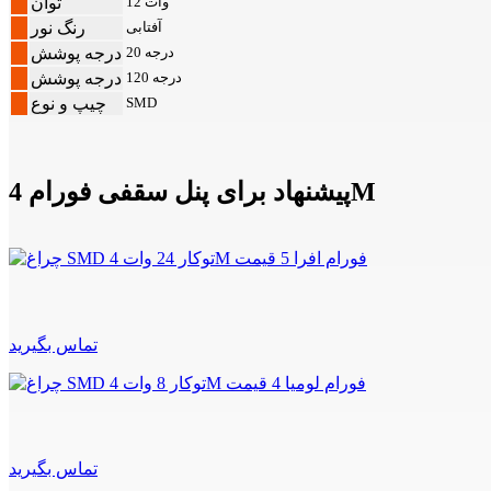
12 وات
توان
آفتابی
رنگ نور
20 درجه
درجه پوشش
120 درجه
درجه پوشش
SMD
چیپ و نوع
پیشنهاد برای پنل سقفی فورام 4M
تماس بگیرید
تماس بگیرید