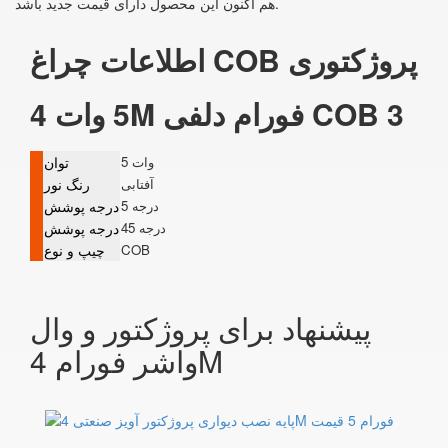
هم اکنون این محصول دارای قیمت جدید باشد.
اطلاعات چراغ COB پروژکتوری
5 وات 4M فورام دلفی COB 3
5 وات
توان
آفتابی
رنگ نور
5 درجه
درجه پوشش
45 درجه
درجه پوشش
COB
چیپ و نوع
پیشنهاد برای پروژکتور و وال
واشر فورام 4M