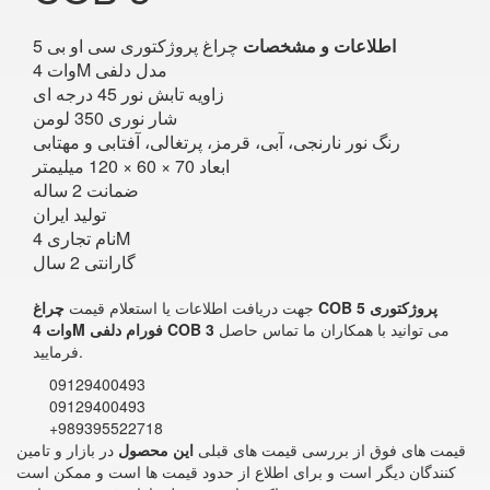
اطلاعات و مشخصات
چراغ پروژکتوری سی او بی 5
وات 4M مدل دلفی
زاویه تابش نور 45 درجه ای
شار نوری 350 لومن
رنگ نور نارنجی، آبی، قرمز، پرتغالی، آفتابی و مهتابی
ابعاد 70 × 60 × 120 میلیمتر
ضمانت 2 ساله
تولید ایران
نام تجاری 4M
گارانتی 2 سال
جهت دریافت اطلاعات یا استعلام قیمت
چراغ COB پروژکتوری 5
می توانید با همکاران ما تماس حاصل
وات 4M فورام دلفی COB 3
فرمایید.
09129400493
09129400493
+989395522718
قیمت های فوق از بررسی قیمت های قبلی
این محصول
در بازار و تامین
کنندگان دیگر است و برای اطلاع از حدود قیمت ها است و ممکن است