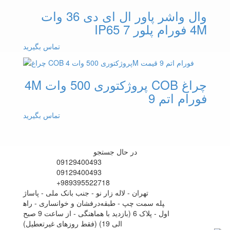
وال واشر پاور ال ای دی 36 وات
4M فورام پلور IP65 7
تماس بگیرید
چراغ COB پروژکتوری 500 وات 4M
فورام اتم 9
تماس بگیرید
در حال جستجو
09129400493
09129400493
+989395522718
تهران - لاله زار نو - جنب بانک ملی - پاساژ
درفشان و خوانساری - راه‎پله سمت چپ - طبقه
اول - پلاک 6 (بازدید با هماهنگی - از ساعت 9 صبح
الی 19) (فقط روزهای غیرتعطیل)