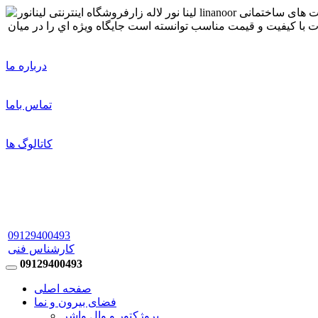
درباره ما
تماس باما
کاتالوگ ها
09129400493
کارشناس فنی
09129400493
صفحه اصلی
فضای بیرون و نما
پروژکتور و وال واشر