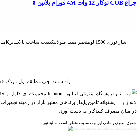
چراغ COB توکار 12 وات 4M فورام پلاتین 8
تهران - لاله زار نو - جنب بانک ملی - پاساژ درفشان و خوانساری - راه‎پله سمت چپ - طبقه اول - پلاک 6 (بازدید با هماهنگی - از ساعت 9 صبح الی 19) (فقط روزهای غیرتعطیل)
فروشگاه اینترنتی لینانور or
پشتوانه تامین پایدار برندهای معتبر بازار در زمینه تجهی
در ميان مصرف کنندگان به دست آورد.
حقوق معنوی و مادی این وب سایت متعلق است به لینانور
طراحی وب سایت و سئو