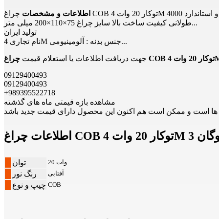
اطلاعات و مشخصات
چراغ COB توکار 20 وات 4M مدل لوگان زاویه تابش 36 درجه نصب آسان به روش توکار سقفی دارای رنگ نورهای آفتابی، مهتابی و استاندارد 4000K شار نوری 1500 لومن عمر مفید
طولانی کیفیت ساخت بالا سایز چراغ 75×110×200 میلی متر...
تولید ایران
نام تجاری 4M جنس بدنه : آلومینیومی...
جهت دریافت اطلاعات یا استعلام قیمت
09129400493
09129400493
+989395522718
مشاهده بازه قیمتی ماه های گذشته
ت 4M فورام لوگان 3
20 وات
توان
آفتابی
رنگ نور
COB
چیپ و نوع