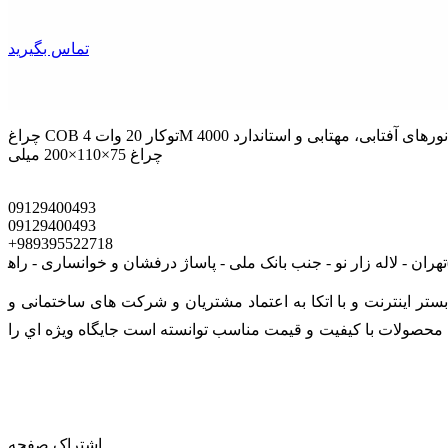
تماس بگیرید
چراغ COB توکار 20 وات 4M مدل لوگانزاویه تابش 36 درجهنصب آسان به روش توکار سقفیدارای رنگ نورهای آفتابی، مهتابی و استاندارد 4000Kشار نوری 1500 لومنعمر مفید طولانیکیفیت ساخت بالاسایز
چراغ 75×110×200 میلی
09129400493
09129400493
+989395522718
ی است که در بستر اينترنت و با اتکا به اعتماد مشتریان و شرکت های ساختمانی و
رائه محصولات با کيفيت و قيمت مناسب توانسته است جايگاه ويژه اي را
اشتراک صفحه