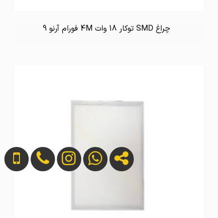
چراغ SMD توکار 18 وات 4M فورام آرنو 9
تماس بگیرید