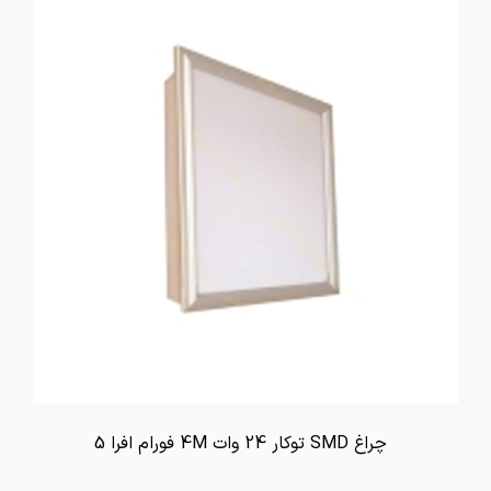
چراغ SMD توکار 24 وات 4M فورام افرا 5