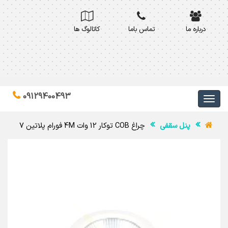
درباره ما
تماس باما
کاتالوگ ها
09129400493
پنل سقفی
چراغ COB توکار 12 وات 4M فورام پلاتین 7