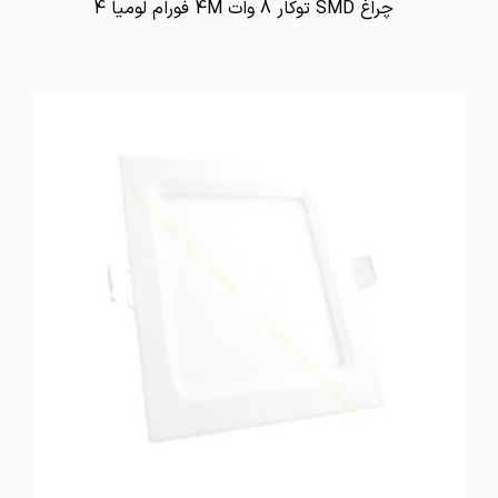
چراغ SMD توکار 8 وات 4M فورام لومیا 4
تماس بگیرید