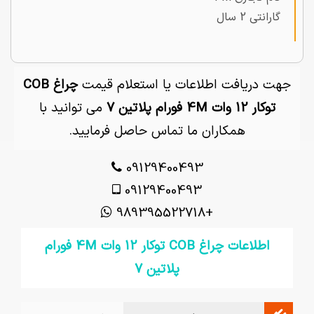
گارانتی 2 سال
جهت دریافت اطلاعات یا استعلام قیمت
چراغ COB
توکار 12 وات 4M فورام پلاتین 7
می توانید با
همکاران ما تماس حاصل فرمایید.
09129400493
09129400493
+989395522718
اطلاعات چراغ COB توکار 12 وات 4M فورام
پلاتین 7