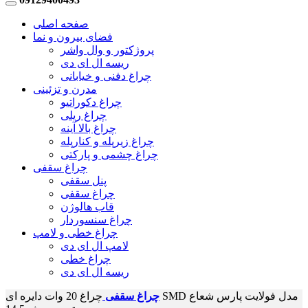
صفحه اصلی
فضای بیرون و نما
پروژکتور و وال واشر
ریسه ال ای دی
چراغ دفنی و خیابانی
مدرن و تزئینی
چراغ دکوراتیو
چراغ ریلی
چراغ بالا آینه
چراغ زیرپله و کنارپله
چراغ چشمی و پارکتی
چراغ سقفی
پنل سقفی
چراغ سقفی
قاب هالوژن
چراغ سنسوردار
چراغ خطی و لامپ
لامپ ال ای دی
چراغ خطی
ریسه ال ای دی
چراغ سقفی
چراغ 20 وات دایره ای SMD مدل فولایت پارس شعاع