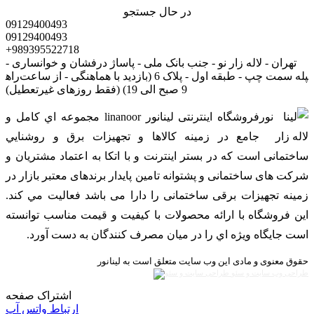
در حال جستجو
09129400493
09129400493
+989395522718
تهران - لاله زار نو - جنب بانک ملی - پاساژ درفشان و خوانساری -
راه‎پله سمت چپ - طبقه اول - پلاک 6 (بازدید با هماهنگی - از ساعت
9 صبح الی 19) (فقط روزهای غیرتعطیل)
فروشگاه اینترنتی لینانور linanoor مجموعه اي کامل و
جامع در زمينه کالاها و تجهيزات برق و روشنايي
ساختمانی است که در بستر اينترنت و با اتکا به اعتماد مشتریان و
شرکت های ساختمانی و پشتوانه تامین پایدار برندهای معتبر بازار در
زمینه تجهیزات برقی ساختمانی را دارا می باشد فعالیت مي کند.
اين فروشگاه با ارائه محصولات با کيفيت و قيمت مناسب توانسته
است جايگاه ويژه اي را در ميان مصرف کنندگان به دست آورد.
حقوق معنوی و مادی این وب سایت متعلق است به لینانور
طراحی وب سایت و سئو
اشتراک صفحه
ارتباط واتس آپ