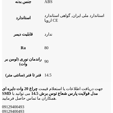
ABS
جنس بدنه
استاندارد ملی ایران, گواهی استاندارد
استاندارد
اروپا CE
ندارد
قابلیت دیمر
Ra
80
راندمان نوری (لومن بر
90
وات)
14.5
فنر تا فنر (سانتی متر)
جهت دریافت اطلاعات یا استعلام قیمت
چراغ 20 وات دایره ای
SMD مدل فولایت پارس شعاع توس برش 14.5
می توانید با
همکاران ما تماس حاصل فرمایید.
09129400493
09129400493