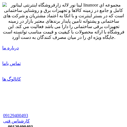
درباره ما
تماس باما
کاتالوگ ها
09129400493
کارشناس فنی
09129400493