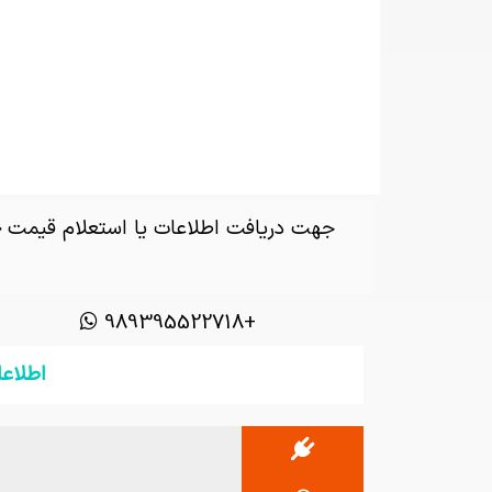
جهت دریافت اطلاعات یا استعلام قیمت
چ
+989395522718
اطلاعات چرا