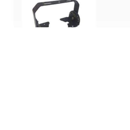
پایه نصب دیواری پروژکتور آویز
صنعتی 4M فورام 5
تماس بگیرید