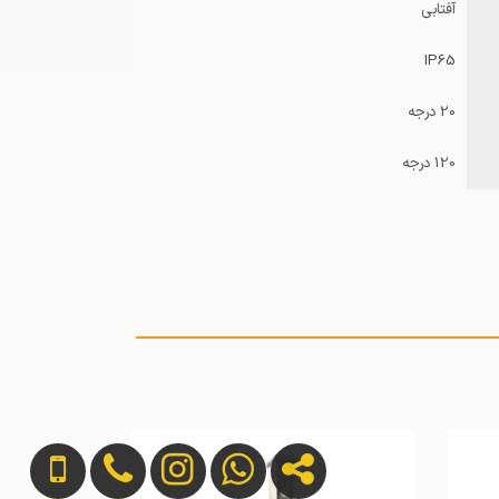
آفتابی
IP65
20 درجه
120 درجه