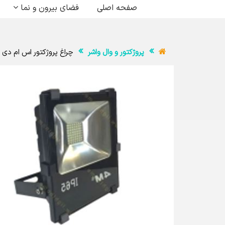
صفحه اصلی
فضای بیرون و نما
پروژکتور و وال واشر
چراغ پروژکتور اس ام دی 10 وات 4M فورام FLAT گاما IP65 4