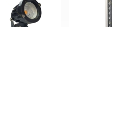
وال واشر پاور ال ای دی 18 وات 4M
فورام پلور IP65 10
فورام دلفی رنگ RGB IP65 2
تماس بگیرید
تماس بگیرید