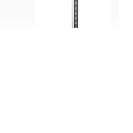
چراغ COB پروژکتوری 5 وات 4M
وال واشر پاور ال ای دی 12 وات 4M
فورام پلور IP65 10
تماس بگیرید