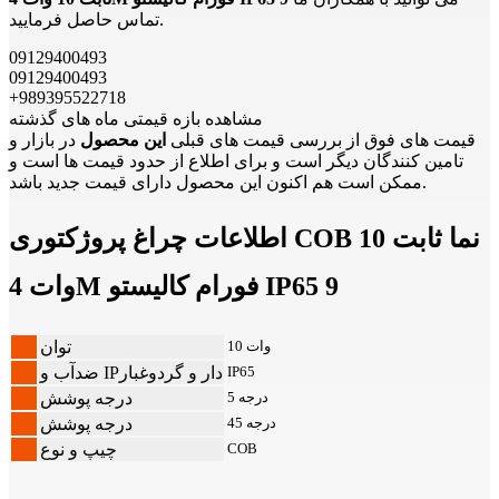
تماس حاصل فرمایید.
09129400493
09129400493
+989395522718
مشاهده بازه قیمتی ماه های گذشته
قیمت های فوق از بررسی قیمت های قبلی
این محصول
در بازار و
تامین کنندگان دیگر است و برای اطلاع از حدود قیمت ها است و
ممکن است هم اکنون این محصول دارای قیمت جدید باشد.
اطلاعات چراغ پروژکتوری COB نما ثابت 10
وات 4M فورام کالیستو IP65 9
10 وات
توان
IP65
ضدآب و IPدار و گردوغبار
5 درجه
درجه پوشش
45 درجه
درجه پوشش
COB
چیپ و نوع