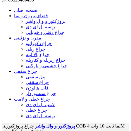
صفحه اصلی
فضای بیرون و نما
پروژکتور و وال واشر
ریسه ال ای دی
چراغ دفنی و خیابانی
مدرن و تزئینی
چراغ دکوراتیو
چراغ ریلی
چراغ بالا آینه
چراغ زیرپله و کنارپله
چراغ چشمی و پارکتی
چراغ سقفی
پنل سقفی
چراغ سقفی
قاب هالوژن
چراغ سنسوردار
چراغ خطی و لامپ
لامپ ال ای دی
چراغ خطی
ریسه ال ای دی
پروژکتور و وال واشر
چراغ پروژکتوری COB نما ثابت 10 وات 4M