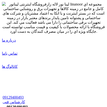
درباره ما
تماس باما
کاتالوگ ها
09129400493
کارشناس فنی
09129400493