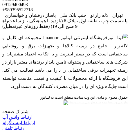
09129400493
+989395522718
تهران - لاله زار نو - جنب بانک ملی - پاساژ درفشان و خوانساری -
راه‎پله سمت چپ - طبقه اول - پلاک 6 (بازدید با هماهنگی - از ساعت
9 صبح الی 19) (فقط روزهای غیرتعطیل)
فروشگاه اینترنتی لینانور linanoor مجموعه اي کامل و
جامع در زمينه کالاها و تجهيزات برق و روشنايي
ساختمانی است که در بستر اينترنت و با اتکا به اعتماد مشتریان و
شرکت های ساختمانی و پشتوانه تامین پایدار برندهای معتبر بازار در
زمینه تجهیزات برقی ساختمانی را دارا می باشد فعالیت مي کند.
اين فروشگاه با ارائه محصولات با کيفيت و قيمت مناسب توانسته
است جايگاه ويژه اي را در ميان مصرف کنندگان به دست آورد.
حقوق معنوی و مادی این وب سایت متعلق است به لینانور
طراحی وب سایت و سئو
اشتراک صفحه
ارتباط واتس آپ
ارتباط اینستاگرام
ارتباط تلفنی