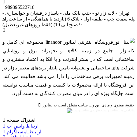
+989395522718
تهران - لاله زار نو - جنب بانک ملی - پاساژ درفشان و خوانساری -
راه‎پله سمت چپ - طبقه اول - پلاک 6 (بازدید با هماهنگی - از ساعت
9 صبح الی 19) (فقط روزهای غیرتعطیل)
فروشگاه اینترنتی لینانور linanoor مجموعه اي کامل و
جامع در زمينه کالاها و تجهيزات برق و روشنايي
ساختمانی است که در بستر اينترنت و با اتکا به اعتماد مشتریان و
شرکت های ساختمانی و پشتوانه تامین پایدار برندهای معتبر بازار در
زمینه تجهیزات برقی ساختمانی را دارا می باشد فعالیت مي کند.
اين فروشگاه با ارائه محصولات با کيفيت و قيمت مناسب توانسته
است جايگاه ويژه اي را در ميان مصرف کنندگان به دست آورد.
حقوق معنوی و مادی این وب سایت متعلق است به لینانور
طراحی وب سایت و سئو
اشتراک صفحه
ارتباط واتس آپ
ارتباط اینستاگرام