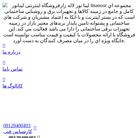
درباره ما
تماس باما
کاتالوگ ها
09129400493
کارشناس فنی
09129400493