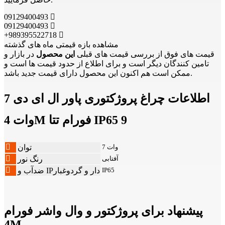
09129400493
09129400493
+989395522718
مشاهده بازه قیمتی ماه های گذشته
قیمت های فوق از بررسی قیمت های قبلی
این محصول
در بازار و
تامین کنندگان دیگر است و برای اطلاع از حدود قیمت ها است و
ممکن است هم اکنون این محصول دارای قیمت جدید باشد.
اطلاعات چراغ پروژکتوری پاور ال ای دی 7
وات 4M فورام تتا IP65 9
7 وات
توان
آفتابی
رنگ نور
IP65
ضدآب و IPدار و گردوغبار
پیشنهاد برای پروژکتور و وال واشر فورام
4M