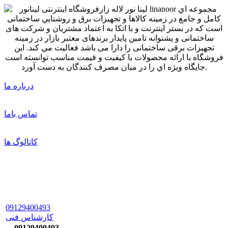
درباره ما
تماس باما
کاتالوگ ها
09129400493
کارشناس فنی
09129400493