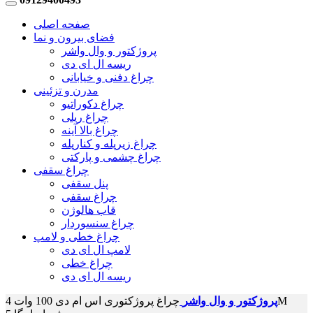
صفحه اصلی
فضای بیرون و نما
پروژکتور و وال واشر
ریسه ال ای دی
چراغ دفنی و خیابانی
مدرن و تزئینی
چراغ دکوراتیو
چراغ ریلی
چراغ بالا آینه
چراغ زیرپله و کنارپله
چراغ چشمی و پارکتی
چراغ سقفی
پنل سقفی
چراغ سقفی
قاب هالوژن
چراغ سنسوردار
چراغ خطی و لامپ
لامپ ال ای دی
چراغ خطی
ریسه ال ای دی
پروژکتور و وال واشر
چراغ پروژکتوری اس ام دی 100 وات 4M