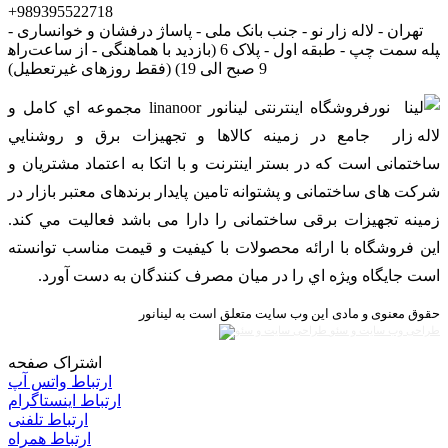
+989395522718
تهران - لاله زار نو - جنب بانک ملی - پاساژ درفشان و خوانساری -
راه‎پله سمت چپ - طبقه اول - پلاک 6 (بازدید با هماهنگی - از ساعت
9 صبح الی 19) (فقط روزهای غیرتعطیل)
فروشگاه اینترنتی لینانور linanoor مجموعه اي کامل و
جامع در زمينه کالاها و تجهيزات برق و روشنايي
ساختمانی است که در بستر اينترنت و با اتکا به اعتماد مشتریان و
شرکت های ساختمانی و پشتوانه تامین پایدار برندهای معتبر بازار در
زمینه تجهیزات برقی ساختمانی را دارا می باشد فعالیت مي کند.
اين فروشگاه با ارائه محصولات با کيفيت و قيمت مناسب توانسته
است جايگاه ويژه اي را در ميان مصرف کنندگان به دست آورد.
حقوق معنوی و مادی این وب سایت متعلق است به لینانور
طراحی وب سایت و سئو
اشتراک صفحه
ارتباط واتس آپ
ارتباط اینستاگرام
ارتباط تلفنی
ارتباط همراه