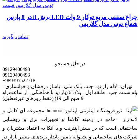
چراغ سقفی مربع توکار 9 وات LED برش 8 در 8 پارس
شعاع توس مدل گلاریس
تماس بگیرید
در حال جستجو
09129400493
09129400493
+989395522718
تهران - لاله زار نو - جنب بانک ملی - پاساژ درفشان و خوانساری -
راه‎پله سمت چپ - طبقه اول - پلاک 6 (بازدید با هماهنگی - از ساعت
9 صبح الی 19) (فقط روزهای غیرتعطیل)
فروشگاه اینترنتی لینانور linanoor مجموعه اي کامل و
جامع در زمينه کالاها و تجهيزات برق و روشنايي
ساختمانی است که در بستر اينترنت و با اتکا به اعتماد مشتریان و
شرکت های ساختمانی و پشتوانه تامین پایدار برندهای معتبر بازار در