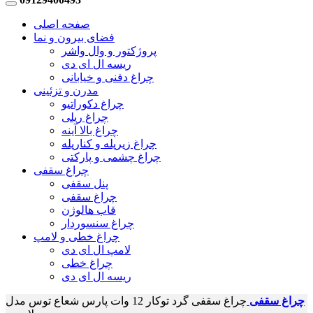
صفحه اصلی
فضای بیرون و نما
پروژکتور و وال واشر
ریسه ال ای دی
چراغ دفنی و خیابانی
مدرن و تزئینی
چراغ دکوراتیو
چراغ ریلی
چراغ بالا آینه
چراغ زیرپله و کنارپله
چراغ چشمی و پارکتی
چراغ سقفی
پنل سقفی
چراغ سقفی
قاب هالوژن
چراغ سنسوردار
چراغ خطی و لامپ
لامپ ال ای دی
چراغ خطی
ریسه ال ای دی
چراغ سقفی
چراغ سقفی گرد توکار 12 وات پارس شعاع توس مدل