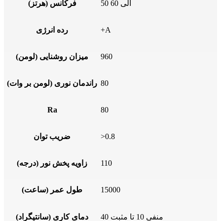
50 الی 60
فرکانس (هرتز)
+A
رده انرژی
960
میزان روشنایی (لومن)
80
راندمان نوری (لومن بر وات)
Ra
80
>0.8
ضریب توان
110
زاویه پخش نور (درجه)
15000
طول عمر (ساعت)
منفی 10 تا مثبت 40
دمای کاری (سانتیگراد)