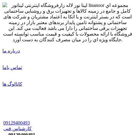
درباره ما
تماس باما
کاتالوگ ها
09129400493
کارشناس فنی
09129400493