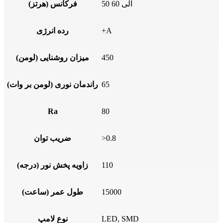
50 الی 60
فرکانس (هرتز)
+A
رده انرژی
450
میزان روشنایی (لومن)
65
راندمان نوری (لومن بر وات)
Ra
80
>0.8
ضریب توان
110
زاویه پخش نور (درجه)
15000
طول عمر (ساعت)
LED, SMD
نوع لامپ