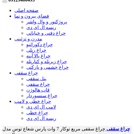
صفحه اصلی
فضای بیرون و نما
پروژکتور و وال واشر
ریسه ال ای دی
چراغ دفنی و خیابانی
مدرن و تزئینی
چراغ دکوراتیو
چراغ ریلی
چراغ بالا آینه
چراغ زیرپله و کنارپله
چراغ چشمی و پارکتی
چراغ سقفی
پنل سقفی
چراغ سقفی
قاب هالوژن
چراغ سنسوردار
چراغ خطی و لامپ
لامپ ال ای دی
چراغ خطی
ریسه ال ای دی
چراغ سقفی
چراغ سقفی مربع توکار 7 وات پارس شعاع توس مدل