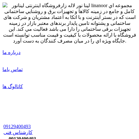
درباره ما
تماس باما
کاتالوگ ها
09129400493
کارشناس فنی
09129400493