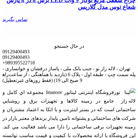
چراغ سقفی مربع توکار 9 وات LED برش 8 در 8 پارس
شعاع توس مدل گلاریس
تماس بگیرید
در حال جستجو
09129400493
09129400493
+989395522718
تهران - لاله زار نو - جنب بانک ملی - پاساژ درفشان و خوانساری -
راه‎پله سمت چپ - طبقه اول - پلاک 6 (بازدید با هماهنگی - از ساعت
9 صبح الی 19) (فقط روزهای غیرتعطیل)
فروشگاه اینترنتی لینانور linanoor مجموعه اي کامل و
جامع در زمينه کالاها و تجهيزات برق و روشنايي
ساختمانی است که در بستر اينترنت و با اتکا به اعتماد مشتریان و
شرکت های ساختمانی و پشتوانه تامین پایدار برندهای معتبر بازار در
زمینه تجهیزات برقی ساختمانی را دارا می باشد فعالیت مي کند.
اين فروشگاه با ارائه محصولات با کيفيت و قيمت مناسب توانسته