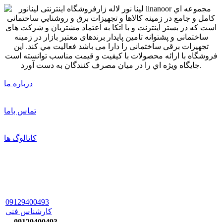
درباره ما
تماس باما
کاتالوگ ها
09129400493
کارشناس فنی
09129400493