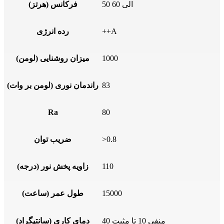
50 الی 60
فرکانس (هرتز)
++A
رده انرژی
1000
میزان روشنایی (لومن)
83
راندمان نوری (لومن بر وات)
Ra
80
>0.8
ضریب توان
110
زاویه پخش نور (درجه)
15000
طول عمر (ساعت)
منفی 10 تا مثبت 40
دمای کاری (سانتیگراد)