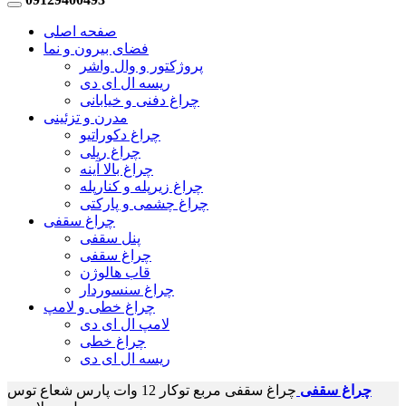
صفحه اصلی
فضای بیرون و نما
پروژکتور و وال واشر
ریسه ال ای دی
چراغ دفنی و خیابانی
مدرن و تزئینی
چراغ دکوراتیو
چراغ ریلی
چراغ بالا آینه
چراغ زیرپله و کنارپله
چراغ چشمی و پارکتی
چراغ سقفی
پنل سقفی
چراغ سقفی
قاب هالوژن
چراغ سنسوردار
چراغ خطی و لامپ
لامپ ال ای دی
چراغ خطی
ریسه ال ای دی
چراغ سقفی
چراغ سقفی مربع توکار 12 وات پارس شعاع توس