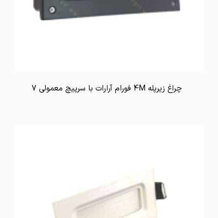
چراغ زیرپله 4M فورام آرارات با سرپیچ معمولی 7
تماس بگیرید