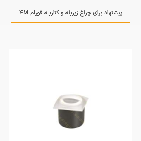
پیشنهاد برای چراغ زیرپله و کنارپله فورام 4M