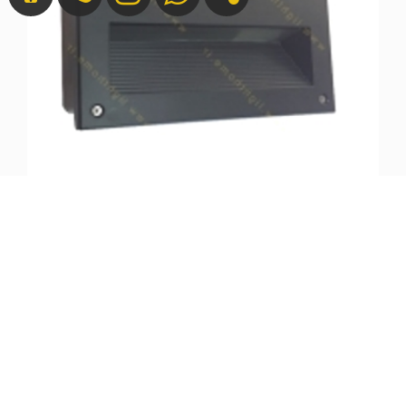
چراغ زیر پله اس ام دی 10 وات 4M فورام آرارات 5
تماس بگیرید