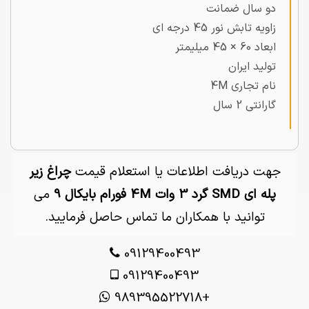
دو سال ضمانت
زاویه تابش نور 45 درجه ای
ابعاد 60 × 45 میلیمتر
تولید ایران
نام تجاری 4M
گارانتی 2 سال
جهت دریافت اطلاعات یا استعلام قیمت
چراغ زیر
پله ای SMD گرد 3 وات 4M فورام بایکال 9
می
توانید با همکاران ما تماس حاصل فرمایید.
09129400493
09129400493
+989395522718