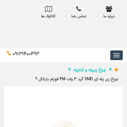
درباره ما
تماس باما
کاتالوگ ها
09129400493
چراغ زیرپله و کنارپله
چراغ زیر پله ای SMD گرد 3 وات 4M فورام بایکال 9