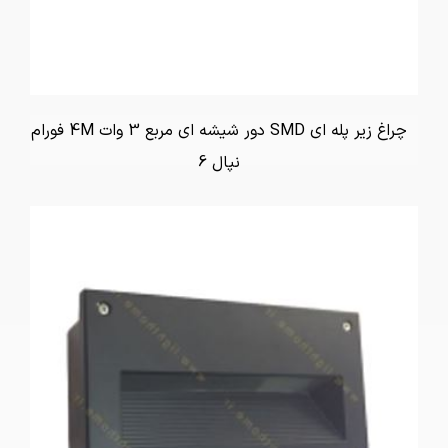
چراغ زیر پله ای SMD دور شیشه ای مربع 3 وات 4M فورام
نپال 6
تماس بگیرید