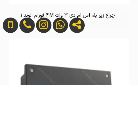
چراغ زیر پله اس ام دی 3 وات 4M فورام الوند 1
تماس بگیرید