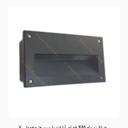
تماس بگیرید
چراغ زیرپله 4M فورام آرارات با سرپیچ معمولی 7