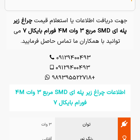
جهت دریافت اطلاعات یا استعلام قیمت
چراغ زیر
پله ای SMD مربع 3 وات 4M فورام بایکال 7
می
توانید با همکاران ما تماس حاصل فرمایید.
09129400493
09129400493
+989395522718
اطلاعات چراغ زیر پله ای SMD مربع 3 وات 4M
فورام بایکال 7
توان
3 وات
رنگ نور
آفتابی