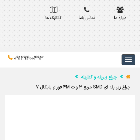
درباره ما
تماس باما
کاتالوگ ها
09129400493
چراغ زیرپله و کنارپله
چراغ زیر پله ای SMD مربع 3 وات 4M فورام بایکال 7