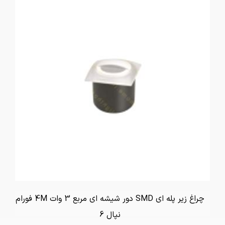
چراغ زیر پله ای SMD دور شیشه ای مربع 3 وات 4M فورام
نپال 6