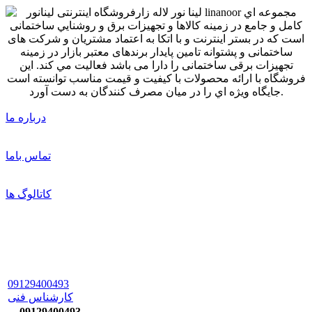
درباره ما
تماس باما
کاتالوگ ها
09129400493
کارشناس فنی
09129400493