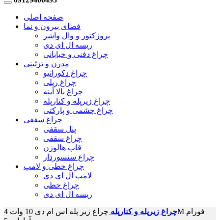
صفحه اصلی
فضای بیرون و نما
پروژکتور و وال واشر
ریسه ال ای دی
چراغ دفنی و خیابانی
مدرن و تزئینی
چراغ دکوراتیو
چراغ ریلی
چراغ بالا آینه
چراغ زیرپله و کنارپله
چراغ چشمی و پارکتی
چراغ سقفی
پنل سقفی
چراغ سقفی
قاب هالوژن
چراغ سنسوردار
چراغ خطی و لامپ
لامپ ال ای دی
چراغ خطی
ریسه ال ای دی
چراغ زیرپله و کنارپله
چراغ زیر پله اس ام دی 10 وات 4M فورام