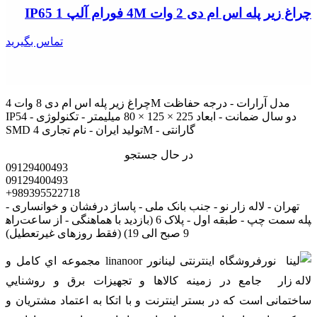
چراغ زیر پله اس ام دی 2 وات 4M فورام آلپ IP65 1
تماس بگیرید
چراغ زیر پله اس ام دی 8 وات 4M مدل آرارات - درجه حفاظت
IP54 - دو سال ضمانت - ابعاد 225 × 125 × 80 میلیمتر - تکنولوژی
SMD تولید ایران - نام تجاری 4M - گارانتی
در حال جستجو
09129400493
09129400493
+989395522718
تهران - لاله زار نو - جنب بانک ملی - پاساژ درفشان و خوانساری -
راه‎پله سمت چپ - طبقه اول - پلاک 6 (بازدید با هماهنگی - از ساعت
9 صبح الی 19) (فقط روزهای غیرتعطیل)
فروشگاه اینترنتی لینانور linanoor مجموعه اي کامل و
جامع در زمينه کالاها و تجهيزات برق و روشنايي
ساختمانی است که در بستر اينترنت و با اتکا به اعتماد مشتریان و