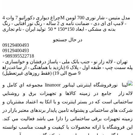
چراغ دیواری دکوراتیو 7 وات 4M مدل متیس - شار نوری 700 لومن
- لامپ ای ای دی - ضمانت نامه ی 2 ساله - رنگ نور آفتابی - رنگ
بدنه ی مشکی - ابعاد 150*150 * 50 تولید ایران - نام تجاری
در حال جستجو
09129400493
09129400493
+989395522718
تهران - لاله زار نو - جنب بانک ملی - پاساژ درفشان و خوانساری -
راه‎پله سمت چپ - طبقه اول - پلاک 6 (بازدید با هماهنگی - از ساعت
9 صبح الی 19) (فقط روزهای غیرتعطیل)
فروشگاه اینترنتی لینانور linanoor مجموعه اي کامل و
جامع در زمينه کالاها و تجهيزات برق و روشنايي
ساختمانی است که در بستر اينترنت و با اتکا به اعتماد مشتریان و
شرکت های ساختمانی و پشتوانه تامین پایدار برندهای معتبر بازار در
زمینه تجهیزات برقی ساختمانی را دارا می باشد فعالیت مي کند.
اين فروشگاه با ارائه محصولات با کيفيت و قيمت مناسب توانسته