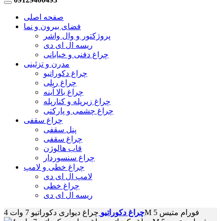
صفحه اصلی
فضای بیرون و نما
پروژکتور و وال واشر
ریسه ال ای دی
چراغ دفنی و خیابانی
مدرن و تزئینی
چراغ دکوراتیو
چراغ ریلی
چراغ بالا آینه
چراغ زیرپله و کنارپله
چراغ چشمی و پارکتی
چراغ سقفی
پنل سقفی
چراغ سقفی
قاب هالوژن
چراغ سنسوردار
چراغ خطی و لامپ
لامپ ال ای دی
چراغ خطی
ریسه ال ای دی
چراغ دیواری دکوراتیو 7 وات 4M فورام متیس 5
چراغ دکوراتیو