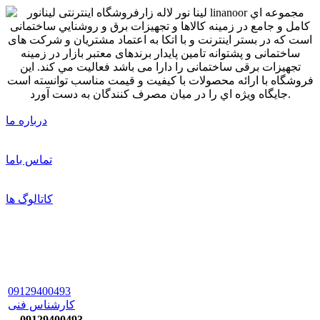
درباره ما
تماس باما
کاتالوگ ها
09129400493
کارشناس فنی
09129400493