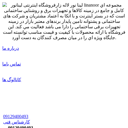
درباره ما
تماس باما
کاتالوگ ها
09129400493
کارشناس فنی
09129400493