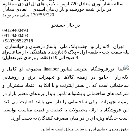
ساله - شار نوری معادل 720 لومن - لامپ های ال ای دی - مقاوم
در برابر اشعه خورشید و باران های اسیدی - ابعادی معادل
220*55*130 میلی متر تولید
در حال جستجو
09129400493
09129400493
+989395522718
تهران - لاله زار نو - جنب بانک ملی - پاساژ درفشان و خوانساری -
راه‎پله سمت چپ - طبقه اول - پلاک 6 (بازدید با هماهنگی - از ساعت
9 صبح الی 19) (فقط روزهای غیرتعطیل)
فروشگاه اینترنتی لینانور linanoor مجموعه اي کامل و
جامع در زمينه کالاها و تجهيزات برق و روشنايي
ساختمانی است که در بستر اينترنت و با اتکا به اعتماد مشتریان و
شرکت های ساختمانی و پشتوانه تامین پایدار برندهای معتبر بازار در
زمینه تجهیزات برقی ساختمانی را دارا می باشد فعالیت مي کند.
اين فروشگاه با ارائه محصولات با کيفيت و قيمت مناسب توانسته
است جايگاه ويژه اي را در ميان مصرف کنندگان به دست آورد.
حقوق معنوی و مادی این وب سایت متعلق است به لینانور