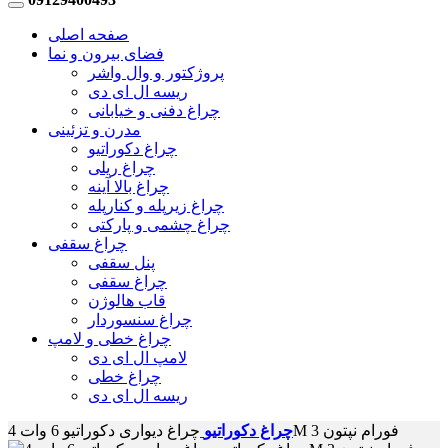
صفحه اصلی
فضای بیرون و نما
پروژکتور و وال واشر
ریسه ال ای دی
چراغ دفنی و خیابانی
مدرن و تزئینی
چراغ دکوراتیو
چراغ ریلی
چراغ بالا آینه
چراغ زیرپله و کنارپله
چراغ چشمی و پارکتی
چراغ سقفی
پنل سقفی
چراغ سقفی
قاب هالوژن
چراغ سنسوردار
چراغ خطی و لامپ
لامپ ال ای دی
چراغ خطی
ریسه ال ای دی
چراغ دیواری دکوراتیو 6 وات 4M فورام نپتون 3
چراغ دکوراتیو