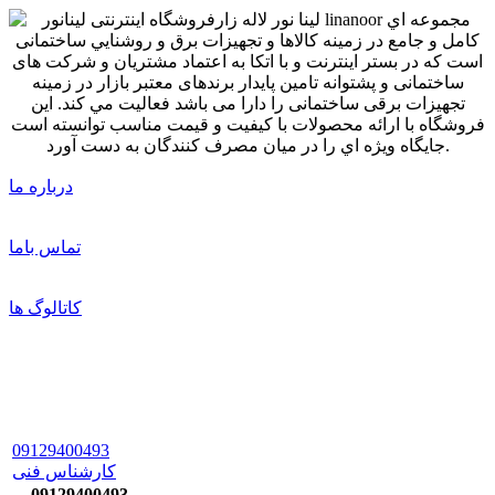
درباره ما
تماس باما
کاتالوگ ها
09129400493
کارشناس فنی
09129400493