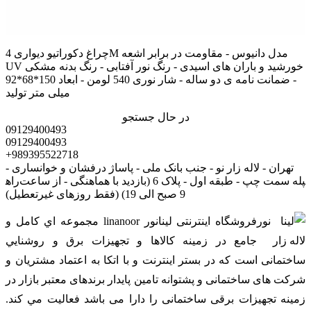
چراغ دکوراتیو دیواری 4M مدل دانیوس - مقاومت در برابر اشعه
UV خورشید و باران های اسیدی - رنگ نور آفتابی - رنگ بدنه مشکی
- ضمانت نامه ی دو ساله - شار نوری 540 لومن - ابعاد 150*68*92
میلی متر تولید
در حال جستجو
09129400493
09129400493
+989395522718
تهران - لاله زار نو - جنب بانک ملی - پاساژ درفشان و خوانساری -
راه‎پله سمت چپ - طبقه اول - پلاک 6 (بازدید با هماهنگی - از ساعت
9 صبح الی 19) (فقط روزهای غیرتعطیل)
فروشگاه اینترنتی لینانور linanoor مجموعه اي کامل و
جامع در زمينه کالاها و تجهيزات برق و روشنايي
ساختمانی است که در بستر اينترنت و با اتکا به اعتماد مشتریان و
شرکت های ساختمانی و پشتوانه تامین پایدار برندهای معتبر بازار در
زمینه تجهیزات برقی ساختمانی را دارا می باشد فعالیت مي کند.