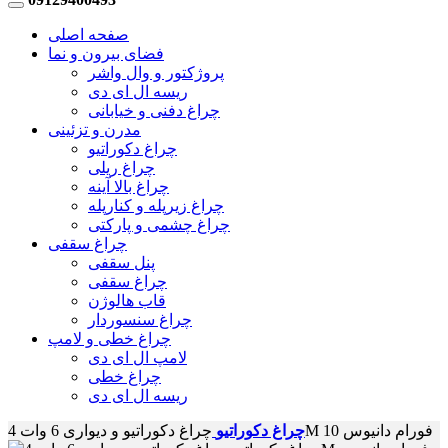
صفحه اصلی
فضای بیرون و نما
پروژکتور و وال واشر
ریسه ال ای دی
چراغ دفنی و خیابانی
مدرن و تزئینی
چراغ دکوراتیو
چراغ ریلی
چراغ بالا آینه
چراغ زیرپله و کنارپله
چراغ چشمی و پارکتی
چراغ سقفی
پنل سقفی
چراغ سقفی
قاب هالوژن
چراغ سنسوردار
چراغ خطی و لامپ
لامپ ال ای دی
چراغ خطی
ریسه ال ای دی
چراغ دکوراتیو و دیواری 6 وات 4M فورام دانیوس 10
چراغ دکوراتیو