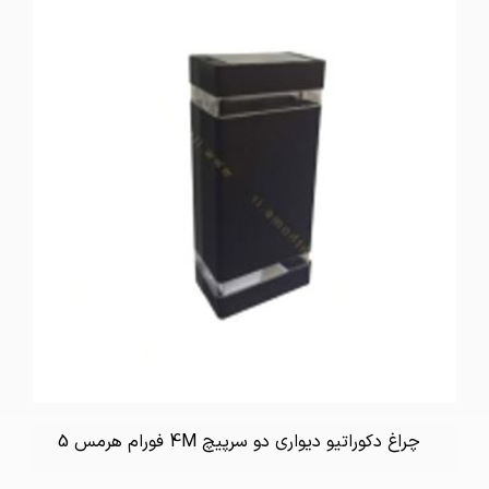
چراغ دکوراتیو دیواری دو سرپیچ 4M فورام هرمس 5