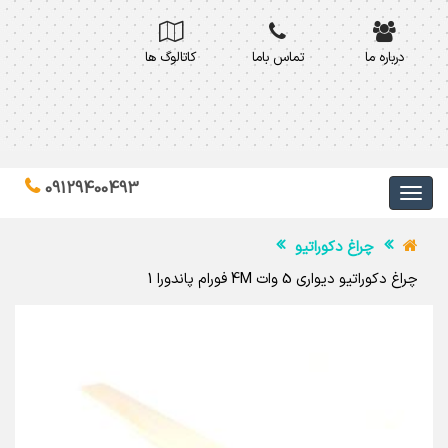
درباره ما
تماس باما
کاتالوگ ها
09129400493
چراغ دکوراتیو
چراغ دکوراتیو دیواری 5 وات 4M فورام پاندورا 1