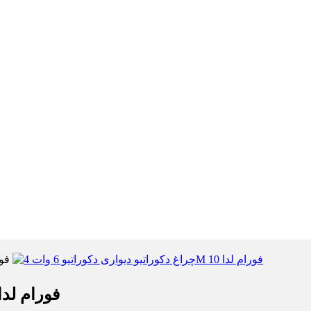
چراغ دکوراتیو دیواری دکوراتیو 6 وات 4M فورام ل