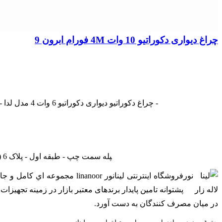
چراغ دیواری دکوراتیو 10 وات 4M فورام ابرون 9
چراغ دکوراتیو دیواری دکوراتیو 6 وات 4 مدل لدا - ضمانت نامه ی 2 ساله - شار نوری 460 لومن - رنگ نور آفتابی و مهتابی - ابعاد 200* 100 * 80 میلی متر - ضمانت نامه ی 2 ساله تولید ایران -
تهران - لاله زار نو - جنب بانک ملی - پاساژ درفشان و خوانساری - راه‎پله سمت چپ - طبقه اول - پلاک 6 (بازدید با هماهنگی - از ساعت 9 صبح الی 19) (فقط روزهای غیرتعطیل)
فروشگاه اینترنتی لینانور or
پشتوانه تامین پایدار برندهای معتبر بازار در زمینه تجهی
در ميان مصرف کنندگان به دست آورد.