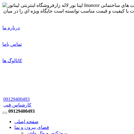
درباره ما
تماس باما
کاتالوگ ها
09129400493
کارشناس فنی
09129400493
صفحه اصلی
فضای بیرون و نما
پروژکتور و وال واشر