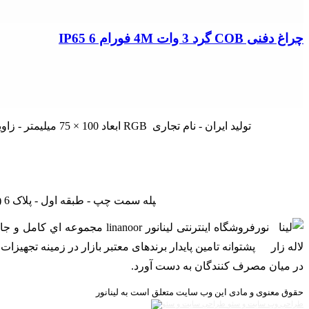
چراغ دفنی COB گرد 3 وات 4M فورام IP65 6
چراغ دفنی POWER LED مدل گرد 3 وات 4M - ولتاژ 24 ولت - درجه حفاظت IP67 - ابعاد 100 × 75 میلیمتر - زاویه تابش نور 45 درجه ای - 2 سال ضمانت - طیف رنگی RGB تولید ایران - نام تجاری
تهران - لاله زار نو - جنب بانک ملی - پاساژ درفشان و خوانساری - راه‎پله سمت چپ - طبقه اول - پلاک 6 (بازدید با هماهنگی - از ساعت 9 صبح الی 19) (فقط روزهای غیرتعطیل)
فروشگاه اینترنتی لینانور or
پشتوانه تامین پایدار برندهای معتبر بازار در زمینه تجهی
در ميان مصرف کنندگان به دست آورد.
حقوق معنوی و مادی این وب سایت متعلق است به لینانور
طراحی وب سایت و سئو