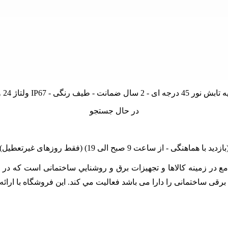
در حال جستجو
linano مجموعه اي کامل و جامع در زمينه کالاها و تجهيزات برق و روشنايي ساختمان
زات برقی ساختمانی را دارا می باشد فعالیت مي کند. اين فروشگاه با ا