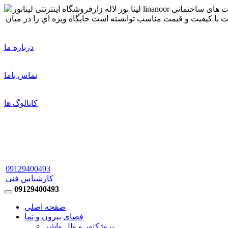
درباره ما
تماس باما
کاتالوگ ها
09129400493
کارشناس فنی
09129400493
صفحه اصلی
فضای بیرون و نما
پروژکتور و وال واشر