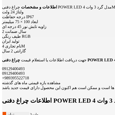
غ دفنی POWER LED مدل گرد 3 وات 4M
اطلاعات و مشخصات
ولتاژ 24 ولت
درجه حفاظت IP67
ابعاد 100 × 75 میلیمتر
زاویه تابش نور 45 درجه ای
2 سال ضمانت
طیف رنگی RGB
تولید ایران
نام تجاری 4M
گارانتی 2 سال
جهت دریافت اطلاعات یا استعلام قیمت
09129400493
09129400493
+989395522718
مشاهده بازه قیمتی ماه های گذشته
3 وات
توان