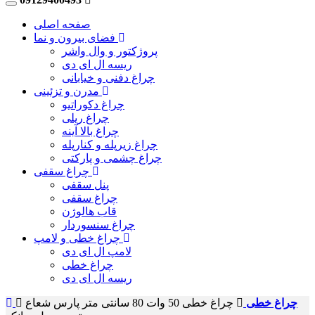
صفحه اصلی
فضای بیرون و نما
پروژکتور و وال واشر
ریسه ال ای دی
چراغ دفنی و خیابانی
مدرن و تزئینی
چراغ دکوراتیو
چراغ ریلی
چراغ بالا آینه
چراغ زیرپله و کنارپله
چراغ چشمی و پارکتی
چراغ سقفی
پنل سقفی
چراغ سقفی
قاب هالوژن
چراغ سنسوردار
چراغ خطی و لامپ
لامپ ال ای دی
چراغ خطی
ریسه ال ای دی
چراغ خطی
چراغ خطی 50 وات 80 سانتی متر پارس شعاع