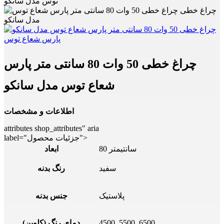
توس مدل سانکو
چراغ خطی 50 وات 80 سانتی متر پارس
شعاع توس مدل سانکو
اطلاعات و مشخصات
attributes shop_attributes" aria
label="جزئیات محصول">
80 سانتیمتر
ابعاد
سفید
رنگ بدنه
پلاستیک
جنس بدنه
4500, 5500, 6500
دمای رنگ (کلوین)