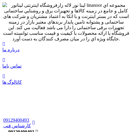
درباره ما
تماس باما
کاتالوگ ها
09129400493
کارشناس فنی
09129400493