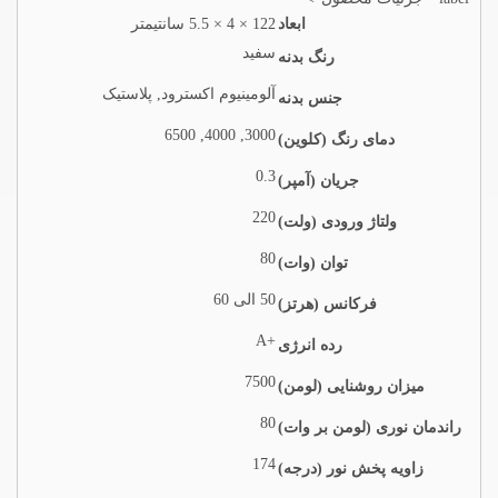
ابعاد
122 × 4 × 5.5 سانتیمتر
سفید
رنگ بدنه
آلومینیوم اکسترود, پلاستیک
جنس بدنه
3000, 4000, 6500
دمای رنگ (کلوین)
0.3
جریان (آمپر)
220
ولتاژ ورودی (ولت)
80
توان (وات)
50 الی 60
فرکانس (هرتز)
+A
رده انرژی
7500
میزان روشنایی (لومن)
80
راندمان نوری (لومن بر وات)
174
زاویه پخش نور (درجه)