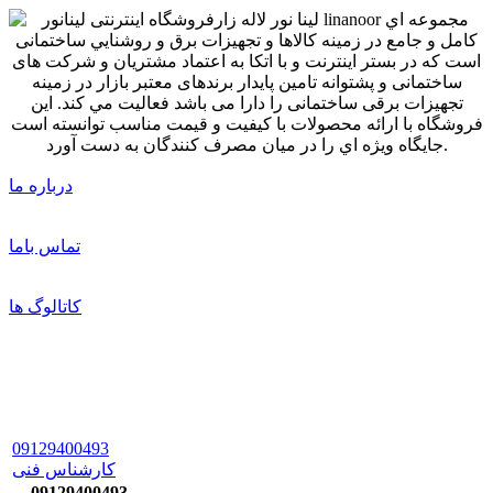
درباره ما
تماس باما
کاتالوگ ها
09129400493
کارشناس فنی
09129400493