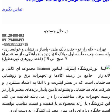
تماس بگیرید
در حال جستجو
09129400493
09129400493
+989395522718
تهران - لاله زار نو - جنب بانک ملی - پاساژ درفشان و خوانساری -
راه‎پله سمت چپ - طبقه اول - پلاک 6 (بازدید با هماهنگی - از ساعت
9 صبح الی 19) (فقط روزهای غیرتعطیل)
فروشگاه اینترنتی لینانور linanoor مجموعه اي کامل و
جامع در زمينه کالاها و تجهيزات برق و روشنايي
ساختمانی است که در بستر اينترنت و با اتکا به اعتماد مشتریان و
شرکت های ساختمانی و پشتوانه تامین پایدار برندهای معتبر بازار در
زمینه تجهیزات برقی ساختمانی را دارا می باشد فعالیت مي کند.
اين فروشگاه با ارائه محصولات با کيفيت و قيمت مناسب توانسته
است جايگاه ويژه اي را در ميان مصرف کنندگان به دست آورد.