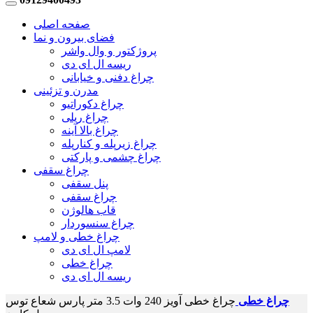
صفحه اصلی
فضای بیرون و نما
پروژکتور و وال واشر
ریسه ال ای دی
چراغ دفنی و خیابانی
مدرن و تزئینی
چراغ دکوراتیو
چراغ ریلی
چراغ بالا آینه
چراغ زیرپله و کنارپله
چراغ چشمی و پارکتی
چراغ سقفی
پنل سقفی
چراغ سقفی
قاب هالوژن
چراغ سنسوردار
چراغ خطی و لامپ
لامپ ال ای دی
چراغ خطی
ریسه ال ای دی
چراغ خطی
چراغ خطی آویز 240 وات 3.5 متر پارس شعاع توس