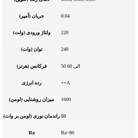
0.04
جریان (آمپر)
220
ولتاژ ورودی (ولت)
240
توان (وات)
50 الی 60
فرکانس (هرتز)
++A
رده انرژی
1600
میزان روشنایی (لومن)
88
راندمان نوری (لومن بر وات)
Ra
Ra>80