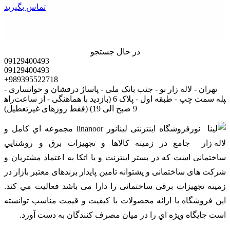
تماس بگیرید
در حال جستجو
09129400493
09129400493
+989395522718
تهران - لاله زار نو - جنب بانک ملی - پاساژ درفشان و خوانساری -
راه‎پله سمت چپ - طبقه اول - پلاک 6 (بازدید با هماهنگی - از ساعت
9 صبح الی 19) (فقط روزهای غیرتعطیل)
فروشگاه اینترنتی لینانور linanoor مجموعه اي کامل و
جامع در زمينه کالاها و تجهيزات برق و روشنايي
ساختمانی است که در بستر اينترنت و با اتکا به اعتماد مشتریان و
شرکت های ساختمانی و پشتوانه تامین پایدار برندهای معتبر بازار در
زمینه تجهیزات برقی ساختمانی را دارا می باشد فعالیت مي کند.
اين فروشگاه با ارائه محصولات با کيفيت و قيمت مناسب توانسته
است جايگاه ويژه اي را در ميان مصرف کنندگان به دست آورد.