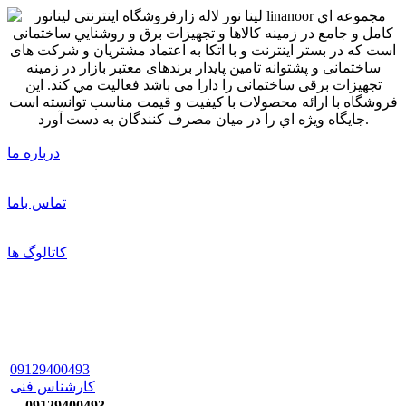
درباره ما
تماس باما
کاتالوگ ها
09129400493
کارشناس فنی
09129400493