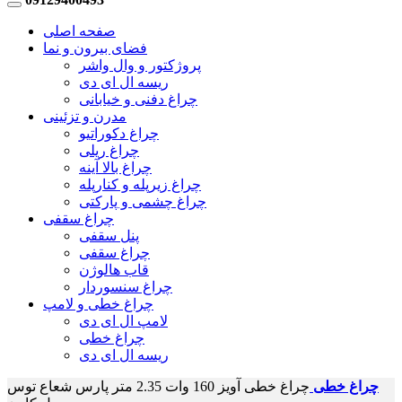
صفحه اصلی
فضای بیرون و نما
پروژکتور و وال واشر
ریسه ال ای دی
چراغ دفنی و خیابانی
مدرن و تزئینی
چراغ دکوراتیو
چراغ ریلی
چراغ بالا آینه
چراغ زیرپله و کنارپله
چراغ چشمی و پارکتی
چراغ سقفی
پنل سقفی
چراغ سقفی
قاب هالوژن
چراغ سنسوردار
چراغ خطی و لامپ
لامپ ال ای دی
چراغ خطی
ریسه ال ای دی
چراغ خطی
چراغ خطی آویز 160 وات 2.35 متر پارس شعاع توس