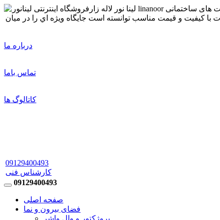
درباره ما
تماس باما
کاتالوگ ها
09129400493
کارشناس فنی
09129400493
صفحه اصلی
فضای بیرون و نما
پروژکتور و وال واشر