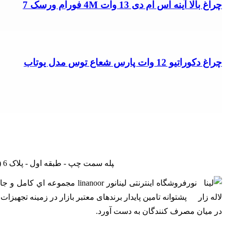
چراغ بالا آینه اس ام دی 13 وات 4M فورام ورسک 7
چراغ دکوراتیو 12 وات پارس شعاع توس مدل یوتاب
تهران - لاله زار نو - جنب بانک ملی - پاساژ درفشان و خوانساری - راه‎پله سمت چپ - طبقه اول - پلاک 6 (بازدید با هماهنگی - از ساعت 9 صبح الی 19) (فقط روزهای غیرتعطیل)
فروشگاه اینترنتی لینانور or
پشتوانه تامین پایدار برندهای معتبر بازار در زمینه تجهی
در ميان مصرف کنندگان به دست آورد.