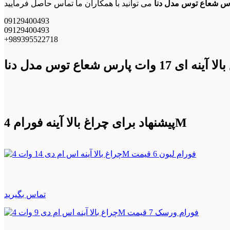
09129400493
09129400493
+989395522718
ات پارس شعاع توس مدل دنا
پیشنهاد برای چراغ بالا آینه فورام 4M
تماس بگیرید