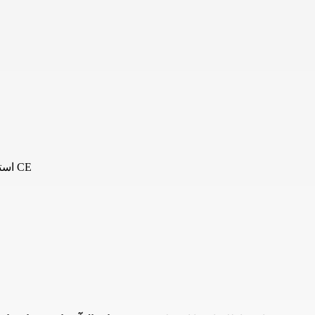
استاندارد ملی ایران, گواهی استاندارد اروپا CE