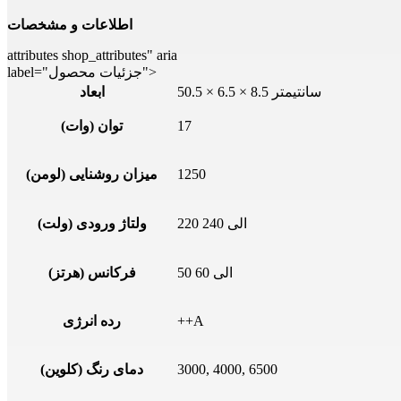
اطلاعات و مشخصات
attributes shop_attributes" aria
label="جزئیات محصول">
50.5 × 6.5 × 8.5 سانتیمتر
ابعاد
17
توان (وات)
1250
میزان روشنایی (لومن)
220 الی 240
ولتاژ ورودی (ولت)
50 الی 60
فرکانس (هرتز)
++A
رده انرژی
3000, 4000, 6500
دمای رنگ (کلوین)