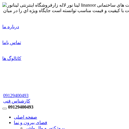
درباره ما
تماس باما
کاتالوگ ها
09129400493
کارشناس فنی
09129400493
صفحه اصلی
فضای بیرون و نما
پروژکتور و وال واشر