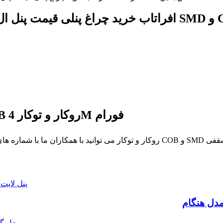
پنل سقفی، پنل ال ای دی سقفی SMD و COB روکار و توکار 4M فورام
اران ما با شماره های