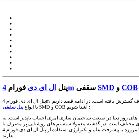
COB
و
SMD
سقفی
4m
پنل
ال ای دی
فورام
 گسترش یافته است. در ادامه قصد داریم
SMD و COB آشنا شویم :
با انواع
پنل سقفی
 های روز دنیا در صنعت ساختمان سازی امری اجتناب ناپذیر است. به
 های مختلف است. در گذشته معمولا سیستم های روشنایی پر مصرف با
لامپ های قدیمی‌و آزار دهنده به کار می‌رفته است. اما امروزه با پیشرفت علم و تکنولوژی استفاده از پنل ال ای دی فورام 4m SMD و COB گسترش یافته است که کارایی بالاتری نسبت به انواع قدیمی‌تر
دارند.