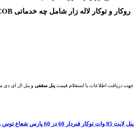
جهت دریافت اطلاعات یا استعلام قیمت
پنل سقفی
و پنل ال ای دی سقفی SMD و COB روکار و توکار می توانید با همک
پنل لایت 85 وات توکار فنردار 60 در 60 پارس شعاع توس مدل هنگام