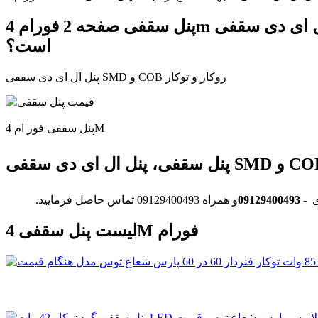
پنل سقفی صفحه 2 فورام 4m افراتاب خرید چراغ پنلی قیمت پنل ال ای دی سقفی SMD و COB روکار و توکار لاله زار شامل چه خدماتی
است؟
پنل ال ای دی سقفی SMD و COB روکار و توکار
پنل سقفی فور ام 4M
09129400493 -
و همراه 09129400493 تماس حاصل فرمایید.
لیست پنل سقفی 4M فورام