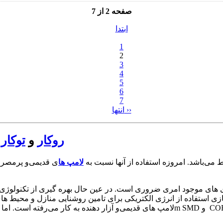
صفحه 2 از 7
ابتدا
1
2
3
4
5
6
7
انتها ››
روکار
و
توکار
نایی محیط می‌باشد. امروزه استفاده از آنها نسبت به
لامپ ها
ی قدیمی‌و پرمصرف
نرژی های موجود امری ضروری است. در عین حال بهره گیری از تکنولوژی
سازی استفاده از انرژی الکتریکی برای تامین روشنایی منازل و محیط