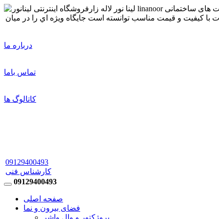
درباره ما
تماس باما
کاتالوگ ها
09129400493
کارشناس فنی
09129400493
صفحه اصلی
فضای بیرون و نما
پروژکتور و وال واشر