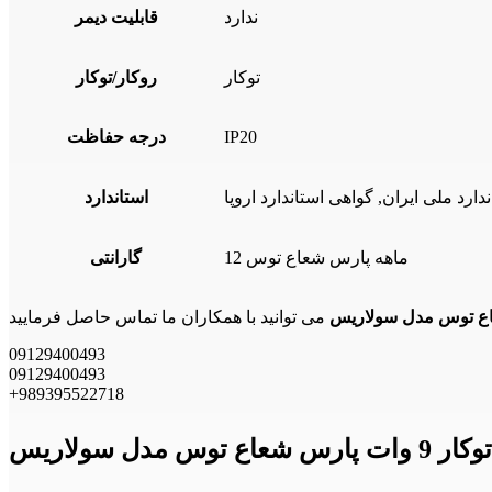
ندارد
قابلیت دیمر
توکار
روکار/توکار
IP20
درجه حفاظت
استاندارد
12 ماهه پارس شعاع توس
گارانتی
09129400493
09129400493
+989395522718
دل سولاریس