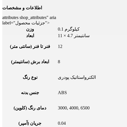
اطلاعات و مشخصات
attributes shop_attributes" aria
label="جزئیات محصول">
0.1 کیلوگرم
وزن
11 × 4.7 سانتیمتر
ابعاد
12
فنر تا فنر (سانتی متر)
8
ابعاد برش (سانتیمتر)
الکترواستاتیک پودری
نوع رنگ
ABS
جنس بدنه
3000, 4000, 6500
دمای رنگ (کلوین)
0.04
جریان (آمپر)