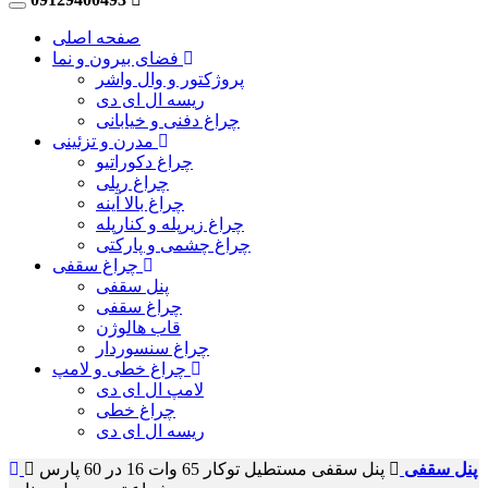
صفحه اصلی
فضای بیرون و نما
پروژکتور و وال واشر
ریسه ال ای دی
چراغ دفنی و خیابانی
مدرن و تزئینی
چراغ دکوراتیو
چراغ ریلی
چراغ بالا آینه
چراغ زیرپله و کنارپله
چراغ چشمی و پارکتی
چراغ سقفی
پنل سقفی
چراغ سقفی
قاب هالوژن
چراغ سنسوردار
چراغ خطی و لامپ
لامپ ال ای دی
چراغ خطی
ریسه ال ای دی
پنل سقفی
پنل سقفی مستطیل توکار 65 وات 16 در 60 پارس