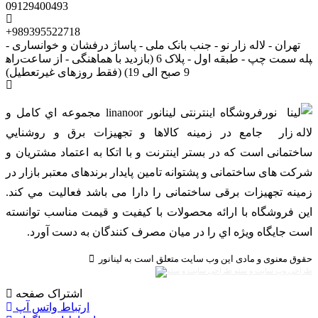
09129400493
+989395522718
تهران - لاله زار نو - جنب بانک ملی - پاساژ درفشان و خوانساری -
راه‎پله سمت چپ - طبقه اول - پلاک 6 (بازدید با هماهنگی - از ساعت
9 صبح الی 19) (فقط روزهای غیرتعطیل)
فروشگاه اینترنتی لینانور linanoor مجموعه اي کامل و
جامع در زمينه کالاها و تجهيزات برق و روشنايي
ساختمانی است که در بستر اينترنت و با اتکا به اعتماد مشتریان و
شرکت های ساختمانی و پشتوانه تامین پایدار برندهای معتبر بازار در
زمینه تجهیزات برقی ساختمانی را دارا می باشد فعالیت مي کند.
اين فروشگاه با ارائه محصولات با کيفيت و قيمت مناسب توانسته
است جايگاه ويژه اي را در ميان مصرف کنندگان به دست آورد.
حقوق معنوی و مادی این وب سایت متعلق است به لینانور
طراحی وب سایت و سئو
اشتراک صفحه
ارتباط واتس آپ