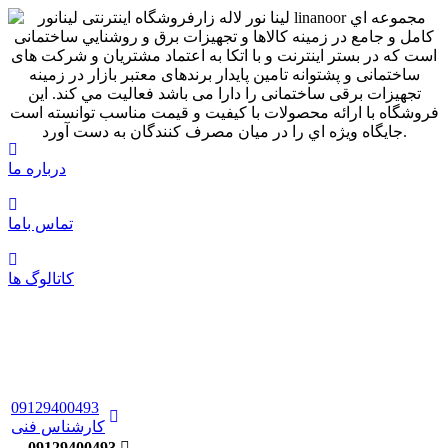
درباره ما
تماس باما
کاتالوگ ها
09129400493
کارشناس فنی
09129400493