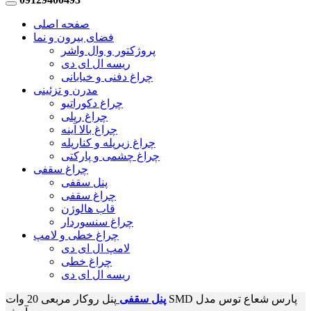
صفحه اصلی
فضای بیرون و نما
پروژکتور و وال واشر
ریسه ال ای دی
چراغ دفنی و خیابانی
مدرن و تزئینی
چراغ دکوراتیو
چراغ ریلی
چراغ بالا آینه
چراغ زیرپله و کنارپله
چراغ چشمی و پارکتی
چراغ سقفی
پنل سقفی
چراغ سقفی
قاب هالوژن
چراغ سنسوردار
چراغ خطی و لامپ
لامپ ال ای دی
چراغ خطی
ریسه ال ای دی
پنل سقفی
پنل روکار مربعی 20 وات SMD پارس شعاع توس مدل