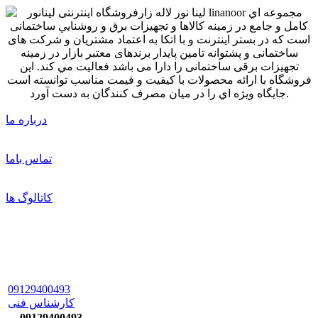
درباره ما
تماس باما
کاتالوگ ها
09129400493
کارشناس فنی
09129400493