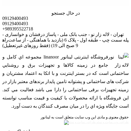
در حال جستجو
09129400493
09129400493
+989395522718
تهران - لاله زار نو - جنب بانک ملی - پاساژ درفشان و خوانساری -
راه‎پله سمت چپ - طبقه اول - پلاک 6 (بازدید با هماهنگی - از ساعت
9 صبح الی 19) (فقط روزهای غیرتعطیل)
فروشگاه اینترنتی لینانور linanoor مجموعه اي کامل و
جامع در زمينه کالاها و تجهيزات برق و روشنايي
ساختمانی است که در بستر اينترنت و با اتکا به اعتماد مشتریان و
شرکت های ساختمانی و پشتوانه تامین پایدار برندهای معتبر بازار در
زمینه تجهیزات برقی ساختمانی را دارا می باشد فعالیت مي کند.
اين فروشگاه با ارائه محصولات با کيفيت و قيمت مناسب توانسته
است جايگاه ويژه اي را در ميان مصرف کنندگان به دست آورد.
حقوق معنوی و مادی این وب سایت متعلق است به لینانور
طراحی وب سایت و سئو