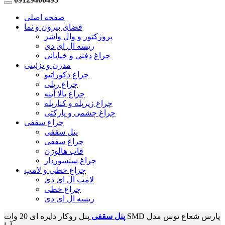
صفحه اصلی
فضای بیرون و نما
پروژکتور و وال واشر
ریسه ال ای دی
چراغ دفنی و خیابانی
مدرن و تزئینی
چراغ دکوراتیو
چراغ ریلی
چراغ بالا آینه
چراغ زیرپله و کنارپله
چراغ چشمی و پارکتی
چراغ سقفی
پنل سقفی
چراغ سقفی
قاب هالوژن
چراغ سنسوردار
چراغ خطی و لامپ
لامپ ال ای دی
چراغ خطی
ریسه ال ای دی
پنل سقفی
پنل روکار دایره ای 20 وات SMD پارس شعاع توس مدل