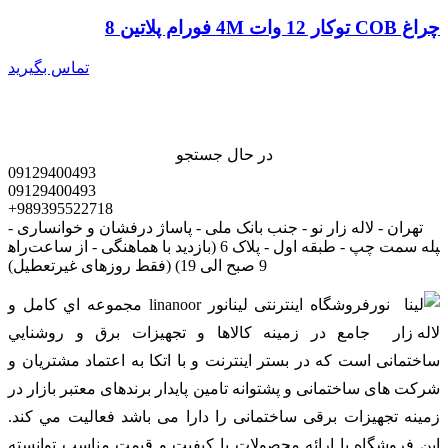
چراغ COB توکار 12 وات 4M فورام پلاتین 8
تماس بگیرید
در حال جستجو
09129400493
09129400493
+989395522718
تهران - لاله زار نو - جنب بانک ملی - پاساژ درفشان و خوانساری -
راه‎پله سمت چپ - طبقه اول - پلاک 6 (بازدید با هماهنگی - از ساعت
9 صبح الی 19) (فقط روزهای غیرتعطیل)
فروشگاه اینترنتی لینانور linanoor مجموعه اي کامل و
جامع در زمينه کالاها و تجهيزات برق و روشنايي
ساختمانی است که در بستر اينترنت و با اتکا به اعتماد مشتریان و
شرکت های ساختمانی و پشتوانه تامین پایدار برندهای معتبر بازار در
زمینه تجهیزات برقی ساختمانی را دارا می باشد فعالیت مي کند.
اين فروشگاه با ارائه محصولات با کيفيت و قيمت مناسب توانسته