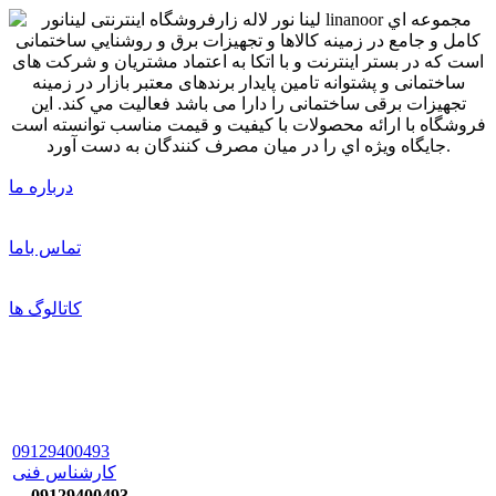
درباره ما
تماس باما
کاتالوگ ها
09129400493
کارشناس فنی
09129400493