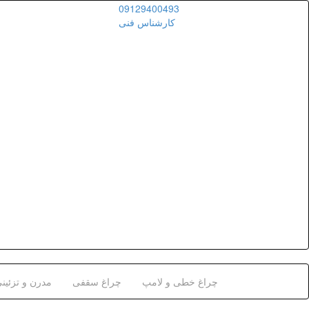
09129400493
کارشناس فنی
چراغ خطی و لامپ
چراغ سقفی
مدرن و تزئین