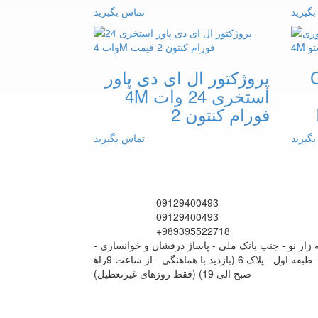
گیرید
تماس بگیرید
COB
پروژکتور ال ای دی پاور
استخری 24 وات 4M
فورام کنتون 2
گیرید
تماس بگیرید
09129400493
09129400493
+989395522718
له زار نو - جنب بانک ملی - پاساژ درفشان و خوانساری -
راه‎پله سمت چپ - طبقه اول - پلاک 6 (بازدید با هماهنگی - از ساعت 9
صبح الی 19) (فقط روزهای غیرتعطیل)