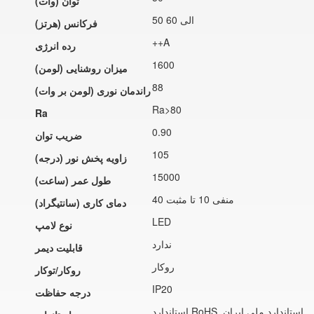
توان (وات)
50 الی 60
فرکانس (هرتز)
++A
رده انرژی
1600
میزان روشنایی (لومن)
88
راندمان نوری (لومن بر وات)
Ra>80
Ra
0.90
ضریب توان
105
زاویه پخش نور (درجه)
15000
طول عمر (ساعت)
منفی 10 تا مثبت 40
دمای کاری (سانتیگراد)
LED
نوع لامپ
ندارد
قابلیت دیمر
روکار
روکار/توکار
IP20
درجه حفاظت
استاندارد RoHS, استاندارد ملی ایران