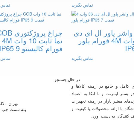
تماس بگیرید
تماس ب
واشر پاور ال ای دی
چراغ پروژکتوری 
36 وات 4M فورام پلور
نما ثابت 10 وات 4M
IP
فورام کالیستو IP65 9
تماس بگیرید
تماس ب
در حال جستجو
نانور linanoor مجموعه اي کامل و جامع در زمينه کالاها و
ستر اينترنت و با اتکا به اعتماد
های معتبر بازار در زمینه تجهیزات
تهران - لا
گاه با ارائه محصولات با کيفيت و
 کنندگان به دست آورد.