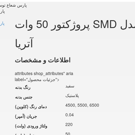
پروژکتور 50 وات SMD پارس 
پروژکتور 50 وات SMD پارس شعاع توس مدل
آتریا
اطلاعات و مشخصات
attributes shop_attributes" aria
label="جزئیات محصول">
سفید
رنگ بدنه
پلاستیک
جنس بدنه
4500, 5500, 6500
دمای رنگ (کلوین)
0.04
جریان (آمپر)
220
ولتاژ ورودی (ولت)
50