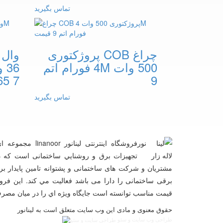
تماس بگیرید
چراغ COB پروژکتوری
وال 
500 وات 4M فورام اتم
65 7
9
تماس بگیرید
فروشگاه اینترنتی لی
تجهيزات برق و روشنايي ساختمانی است که در ب
مشتریان و شرکت های ساختمانی و پشتوانه تامین پایدار برند
برقی ساختمانی را دارا می باشد فعالیت مي کند. اين فروش
قيمت مناسب توانسته است جايگاه ويژه اي را در ميان مصرف
حقوق معنوی و مادی این وب سایت متعلق است به لینانور
طراحی وب سایت و سئو