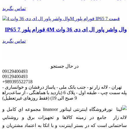
تماس بگیرید
وال واشر پاور ال ای دی 36 وات 4M فورام پلور IP65 7
تماس بگیرید
در حال جستجو
09129400493
09129400493
+989395522718
تهران - لاله زار نو - جنب بانک ملی - پاساژ درفشان و خوانساری -
راه‎پله سمت چپ - طبقه اول - پلاک 6 (بازدید با هماهنگی - از ساعت
9 صبح الی 19) (فقط روزهای غیرتعطیل)
فروشگاه اینترنتی لینانور linanoor مجموعه اي کامل و
جامع در زمينه کالاها و تجهيزات برق و روشنايي
ساختمانی است که در بستر اينترنت و با اتکا به اعتماد مشتریان و