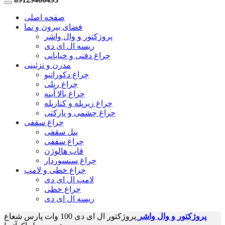
صفحه اصلی
فضای بیرون و نما
پروژکتور و وال واشر
ریسه ال ای دی
چراغ دفنی و خیابانی
مدرن و تزئینی
چراغ دکوراتیو
چراغ ریلی
چراغ بالا آینه
چراغ زیرپله و کنارپله
چراغ چشمی و پارکتی
چراغ سقفی
پنل سقفی
چراغ سقفی
قاب هالوژن
چراغ سنسوردار
چراغ خطی و لامپ
لامپ ال ای دی
چراغ خطی
ریسه ال ای دی
پروژکتور و وال واشر
پروژکتور ال ای دی 100 وات پارس شعاع