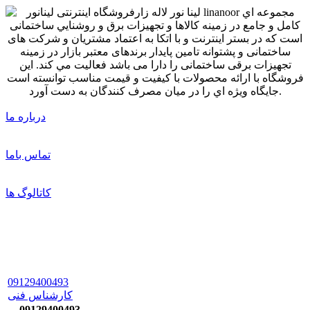
درباره ما
تماس باما
کاتالوگ ها
09129400493
کارشناس فنی
09129400493