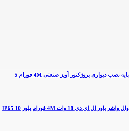
پایه نصب دیواری پروژکتور آویز صنعتی 4M فورام 5
وال واشر پاور ال ای دی 18 وات 4M فورام پلور IP65 10