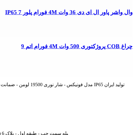
وال واشر پاور ال ای دی 36 وات 4M فورام پلور IP65 7
چراغ COB پروژکتوری 500 وات 4M فورام اتم 9
پروژکتور آویز SMDصنعتی 150 وات 4M مدل فونیکس - شار نوری 19500 لومن - ضمانت 2 ساله - ابعاد 350 * 220 میلیمتر - زاویه تابش نور 120 درجه ای - رنگ نور استاندارد - درجه حفاظت IP65 تولید ایران
تهران - لاله زار نو - جنب بانک ملی - پاساژ درفشان و خوانساری - راه‎پله سمت چپ - طبقه اول - پلاک 6 (بازدید با هماهنگی - از ساعت 9 صبح الی 19) (فقط روزهای غیرتعطیل)