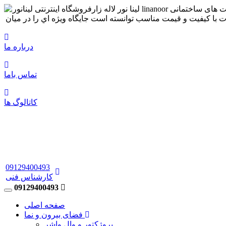
درباره ما
تماس باما
کاتالوگ ها
09129400493
کارشناس فنی
09129400493
صفحه اصلی
فضای بیرون و نما
پروژکتور و وال واشر