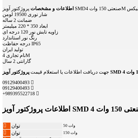
 وات 4M مدل فونیکس
اطلاعات و مشخصات
شار نوری 19500 لومن
ضمانت 2 ساله
ابعاد 350 * 220 میلیمتر
زاویه تابش نور 120 درجه ای
رنگ نور استاندارد
درجه حفاظت IP65
تولید ایران
نام تجاری 4M
گارانتی 2 سال
جهت دریافت اطلاعات یا استعلام قیمت
09129400493
09129400493
+989395522718
50 وات
توان
150 وات
توان