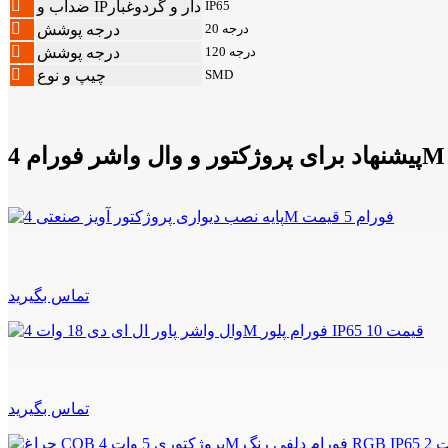
IP65
ضدآب و IPدار و گردوغبار
20 درجه
درجه پوشش
120 درجه
درجه پوشش
SMD
چیپ و نوع
پیشنهاد برای پروژکتور و وال واشر فورام 4M
تماس بگیرید
تماس بگیرید