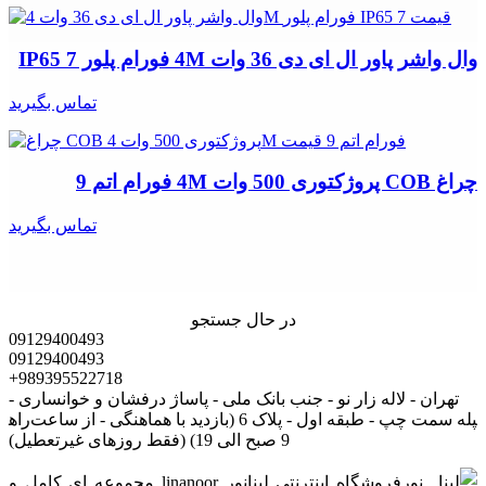
وال واشر پاور ال ای دی 36 وات 4M فورام پلور IP65 7
تماس بگیرید
چراغ COB پروژکتوری 500 وات 4M فورام اتم 9
تماس بگیرید
در حال جستجو
09129400493
09129400493
+989395522718
تهران - لاله زار نو - جنب بانک ملی - پاساژ درفشان و خوانساری -
راه‎پله سمت چپ - طبقه اول - پلاک 6 (بازدید با هماهنگی - از ساعت
9 صبح الی 19) (فقط روزهای غیرتعطیل)
فروشگاه اینترنتی لینانور linanoor مجموعه اي کامل و