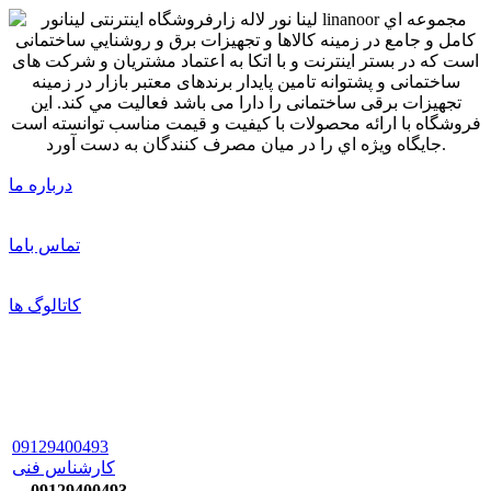
درباره ما
تماس باما
کاتالوگ ها
09129400493
کارشناس فنی
09129400493