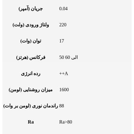
0.04
جریان (آمپر)
220
ولتاژ ورودی (ولت)
17
توان (وات)
50 الی 60
فرکانس (هرتز)
++A
رده انرژی
1600
میزان روشنایی (لومن)
88
راندمان نوری (لومن بر وات)
Ra
Ra>80