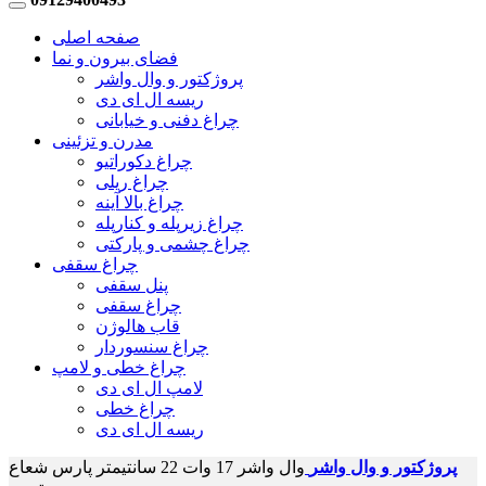
صفحه اصلی
فضای بیرون و نما
پروژکتور و وال واشر
ریسه ال ای دی
چراغ دفنی و خیابانی
مدرن و تزئینی
چراغ دکوراتیو
چراغ ریلی
چراغ بالا آینه
چراغ زیرپله و کنارپله
چراغ چشمی و پارکتی
چراغ سقفی
پنل سقفی
چراغ سقفی
قاب هالوژن
چراغ سنسوردار
چراغ خطی و لامپ
لامپ ال ای دی
چراغ خطی
ریسه ال ای دی
پروژکتور و وال واشر
وال واشر 17 وات 22 سانتیمتر پارس شعاع