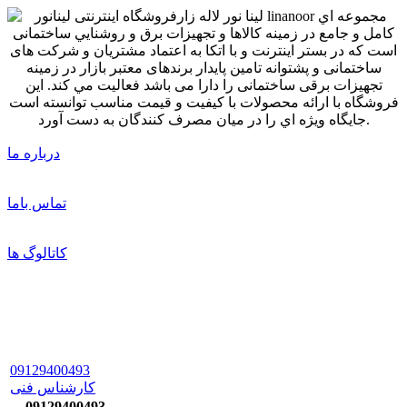
درباره ما
تماس باما
کاتالوگ ها
09129400493
کارشناس فنی
09129400493