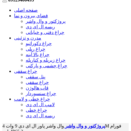
صفحه اصلی
فضای بیرون و نما
پروژکتور و وال واشر
ریسه ال ای دی
چراغ دفنی و خیابانی
مدرن و تزئینی
چراغ دکوراتیو
چراغ ریلی
چراغ بالا آینه
چراغ زیرپله و کنارپله
چراغ چشمی و پارکتی
چراغ سقفی
پنل سقفی
چراغ سقفی
قاب هالوژن
چراغ سنسوردار
چراغ خطی و لامپ
لامپ ال ای دی
چراغ خطی
ریسه ال ای دی
پروژکتور و وال واشر
وال واشر پاور ال ای دی 9 وات 4M فورام