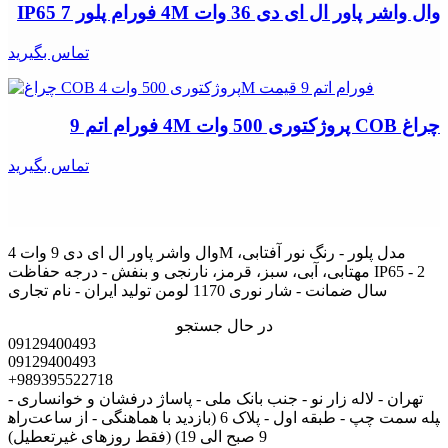
وال واشر پاور ال ای دی 36 وات 4M فورام پلور IP65 7
تماس بگیرید
چراغ COB پروژکتوری 500 وات 4M فورام اتم 9
تماس بگیرید
وال واشر پاور ال ای دی 9 وات 4M مدل پلور - رنگ نور آفتابی،
مهتابی، آبی، سبز، قرمز، نارنجی و بنفش - درجه حفاظت IP65 - 2
سال ضمانت - شار نوری 1170 لومن تولید ایران - نام تجاری
در حال جستجو
09129400493
09129400493
+989395522718
تهران - لاله زار نو - جنب بانک ملی - پاساژ درفشان و خوانساری -
راه‎پله سمت چپ - طبقه اول - پلاک 6 (بازدید با هماهنگی - از ساعت
9 صبح الی 19) (فقط روزهای غیرتعطیل)