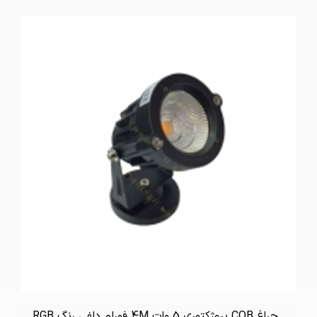
تماس بگیرید
چراغ COB پروژکتوری 5 وات 4M فورام دلفی رنگ RGB