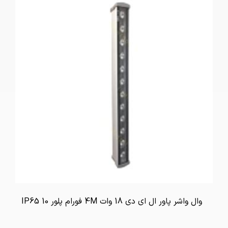
وال واشر پاور ال ای دی 18 وات 4M فورام پلور IP65 10