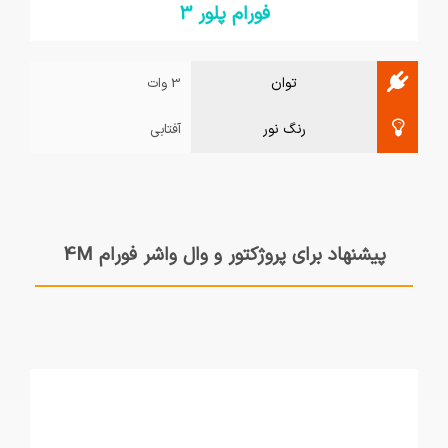
فورام پلور 3
توان
3 وات
رنگ نور
آفتابی
پیشنهاد برای پروژکتور و وال واشر فورام 4M