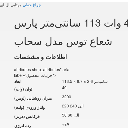
چراغ خطی
مهتابی ال ای دی 40 وات 113 سانتی‌متر پارس شعا
مهتابی ال ای دی 40 وات 113 سانتی‌متر پارس
شعاع توس مدل سحاب
اطلاعات و مشخصات
attributes shop_attributes" aria
label="جزئیات محصول">
113.5 × 6.7 × 2.6 سانتیمتر
ابعاد
40
توان (وات)
3200
میزان روشنایی (لومن)
220 الی 240
ولتاژ ورودی (ولت)
50 الی 60
فرکانس (هرتز)
++A
رده انرژی