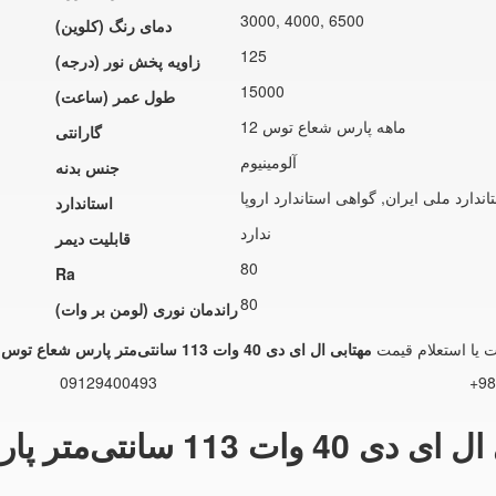
3000, 4000, 6500
دمای رنگ (کلوین)
125
زاویه پخش نور (درجه)
15000
طول عمر (ساعت)
12 ماهه پارس شعاع توس
گارانتی
آلومینیوم
جنس بدنه
استاندارد
ندارد
قابلیت دیمر
80
Ra
80
راندمان نوری (لومن بر وات)
 یا استعلام قیمت
مهتابی ال ای دی 40 وات 113 سانتی‌متر پارس شعاع توس مدل سحاب
09129400493
+98
‌متر پارس شعاع توس مدل سحاب