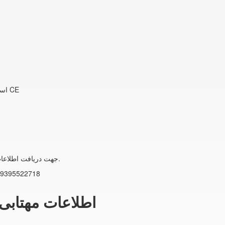
استاندارد ملی ایران, گواهی استاندارد اروپا CE
می توانید با همکاران ما تماس حاصل فرمایید.
جهت دریافت اطلاعات
9395522718
اطلاعات مهتابی ال ای دی 40 وات 113 سانتی