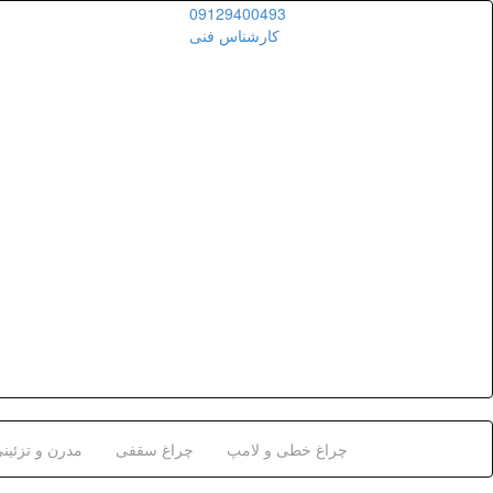
09129400493
کارشناس فنی
چراغ خطی و لامپ
چراغ سقفی
مدرن و تزئین