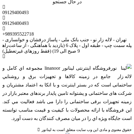
در حال جستجو
09129400493
09129400493
+989395522718
تهران - لاله زار نو - جنب بانک ملی - پاساژ درفشان و خوانساری -
راه‎پله سمت چپ - طبقه اول - پلاک 6 (بازدید با هماهنگی - از ساعت
9 صبح الی 19) (فقط روزهای غیرتعطیل)
فروشگاه اینترنتی لینانور linanoor مجموعه اي کامل و
جامع در زمينه کالاها و تجهيزات برق و روشنايي
ساختمانی است که در بستر اينترنت و با اتکا به اعتماد مشتریان و
شرکت های ساختمانی و پشتوانه تامین پایدار برندهای معتبر بازار در
زمینه تجهیزات برقی ساختمانی را دارا می باشد فعالیت مي کند.
اين فروشگاه با ارائه محصولات با کيفيت و قيمت مناسب توانسته
است جايگاه ويژه اي را در ميان مصرف کنندگان به دست آورد.
حقوق معنوی و مادی این وب سایت متعلق است به لینانور