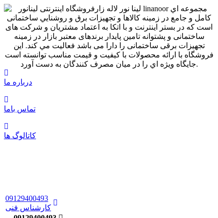
درباره ما
تماس باما
کاتالوگ ها
09129400493
کارشناس فنی
09129400493