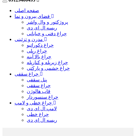
صفحه اصلی
فضای بیرون و نما
پروژکتور و وال واشر
ریسه ال ای دی
چراغ دفنی و خیابانی
مدرن و تزئینی
چراغ دکوراتیو
چراغ ریلی
چراغ بالا آینه
چراغ زیرپله و کنارپله
چراغ چشمی و پارکتی
چراغ سقفی
پنل سقفی
چراغ سقفی
قاب هالوژن
چراغ سنسوردار
چراغ خطی و لامپ
لامپ ال ای دی
چراغ خطی
ریسه ال ای دی