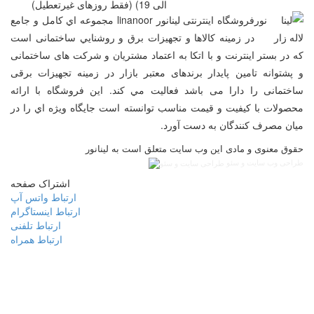
الی 19) (فقط روزهای غیرتعطیل)
فروشگاه اینترنتی لینانور linanoor مجموعه اي کامل و جامع
در زمينه کالاها و تجهيزات برق و روشنايي ساختمانی است
که در بستر اينترنت و با اتکا به اعتماد مشتریان و شرکت های ساختمانی
و پشتوانه تامین پایدار برندهای معتبر بازار در زمینه تجهیزات برقی
ساختمانی را دارا می باشد فعالیت مي کند. اين فروشگاه با ارائه
محصولات با کيفيت و قيمت مناسب توانسته است جايگاه ويژه اي را در
ميان مصرف کنندگان به دست آورد.
حقوق معنوی و مادی این وب سایت متعلق است به لینانور
طراحی وب سایت و سئو
اشتراک صفحه
ارتباط واتس آپ
ارتباط اینستاگرام
ارتباط تلفنی
ارتباط همراه