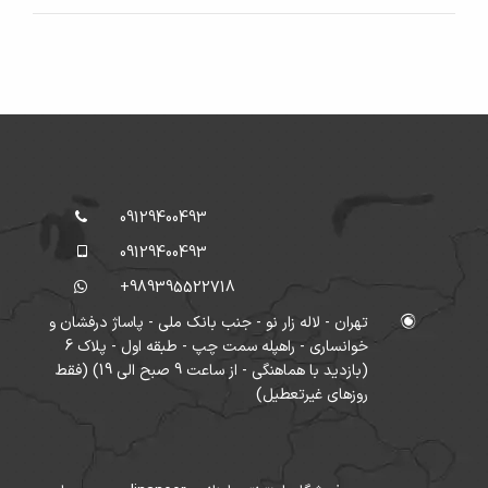
09129400493
09129400493
+989395522718
تهران - لاله زار نو - جنب بانک ملی - پاساژ درفشان و
خوانساری - راه‎پله سمت چپ - طبقه اول - پلاک 6
(بازدید با هماهنگی - از ساعت 9 صبح الی 19) (فقط
روزهای غیرتعطیل)