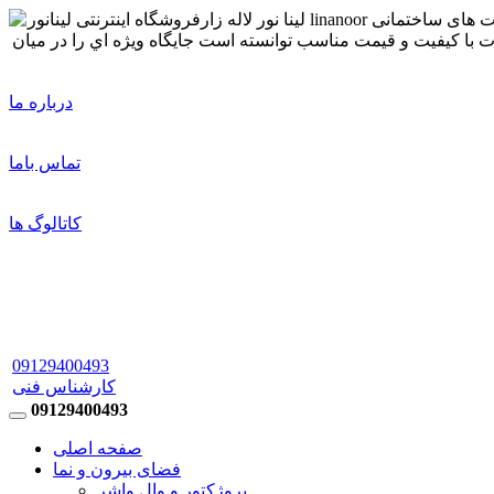
درباره ما
تماس باما
کاتالوگ ها
09129400493
کارشناس فنی
09129400493
صفحه اصلی
فضای بیرون و نما
پروژکتور و وال واشر