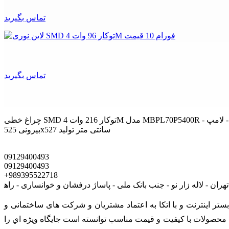
تماس بگیرید
تماس بگیرید
چراغ خطی SMD توکار 216 وات 4M مدل MBPL70P5400R - توان 216 وات - شار نوری 17777 لومن - دارای سه رنگ نور آفتابی، مهتابی و استاندارد - لامپ SMD - عمق 7 سانتی متر - ابعاد
بیرونی 525x527 سانتی متر تولید
09129400493
09129400493
+989395522718
ی است که در بستر اينترنت و با اتکا به اعتماد مشتریان و شرکت های ساختمانی و
رائه محصولات با کيفيت و قيمت مناسب توانسته است جايگاه ويژه اي را