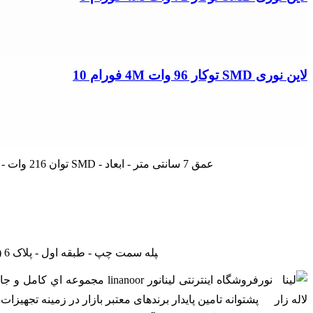
لاین نوری SMD توکار 96 وات 4M فورام 10
تهران - لاله زار نو - جنب بانک ملی - پاساژ درفشان و خوانساری - راه‎پله سمت چپ - طبقه اول - پلاک 6 (بازدید با هماهنگی - از ساعت 9 صبح الی 19) (فقط روزهای غیرتعطیل)
فروشگاه اینترنتی لینانور or
پشتوانه تامین پایدار برندهای معتبر بازار در زمینه تجهی