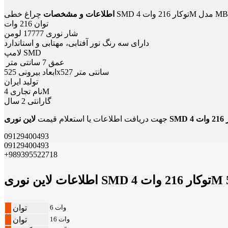
MBPL70P5400
اطلاعات و مشخصات
توان 216 وات
شار نوری 17777 لومن
دارای سه رنگ نور آفتابی، مهتابی و استاندارد
لامپ SMD
عمق 7 سانتی متر
ابعاد بیرونی 525x527 سانتی متر
تولید ایران
نام تجاری 4M
گارانتی 2 سال
جهت دریافت اطلاعات یا استعلام قیمت
09129400493
09129400493
+989395522718
6 وات
توان
16 وات
توان