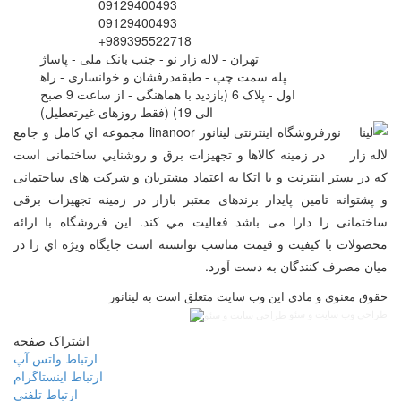
09129400493
09129400493
+989395522718
تهران - لاله زار نو - جنب بانک ملی - پاساژ
درفشان و خوانساری - راه‎پله سمت چپ - طبقه
اول - پلاک 6 (بازدید با هماهنگی - از ساعت 9 صبح
الی 19) (فقط روزهای غیرتعطیل)
فروشگاه اینترنتی لینانور linanoor مجموعه اي کامل و جامع
در زمينه کالاها و تجهيزات برق و روشنايي ساختمانی است
که در بستر اينترنت و با اتکا به اعتماد مشتریان و شرکت های ساختمانی
و پشتوانه تامین پایدار برندهای معتبر بازار در زمینه تجهیزات برقی
ساختمانی را دارا می باشد فعالیت مي کند. اين فروشگاه با ارائه
محصولات با کيفيت و قيمت مناسب توانسته است جايگاه ويژه اي را در
ميان مصرف کنندگان به دست آورد.
حقوق معنوی و مادی این وب سایت متعلق است به لینانور
طراحی وب سایت و سئو
اشتراک صفحه
ارتباط واتس آپ
ارتباط اینستاگرام
ارتباط تلفنی