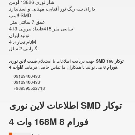
شار نوری 13826 لومن
دارای سه رنگ نور آفتابی، مهتابی و استاندارد
لامپ SMD
عمق 7 سانتی متر
ابعاد بیرونی 413x415 سانتی متر
تولید ایران
نام تجاری 4M
گارانتی 2 سال
جهت دریافت اطلاعات یا استعلام قیمت
لاین نوری SMD توکار 168
می توانید با همکاران ما تماس حاصل فرمایید.
وات 4M فورام 8
09129400493
09129400493
+989395522718
اطلاعات لاین نوری SMD توکار
168 وات 4M فورام 8