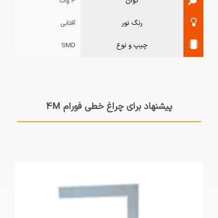
توان
4 وات
رنگ نور
آفتابی
چیپ و نوع
SMD
پیشنهاد برای چراغ خطی فورام 4M