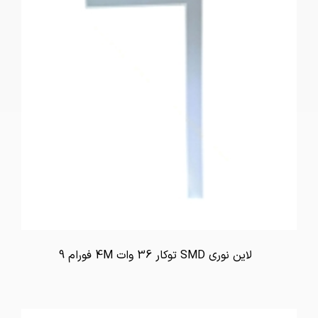
لاین نوری SMD توکار 36 وات 4M فورام 9
تماس بگیرید