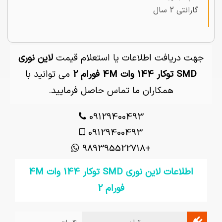
گارانتی 2 سال
جهت دریافت اطلاعات یا استعلام قیمت
لاین نوری
SMD توکار 144 وات 4M فورام 2
می توانید با
همکاران ما تماس حاصل فرمایید.
09129400493
09129400493
+989395522718
اطلاعات لاین نوری SMD توکار 144 وات 4M
فورام 2