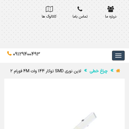
درباره ما
تماس باما
کاتالوگ ها
09129400493
چراغ خطی
لاین نوری SMD توکار 144 وات 4M فورام 2