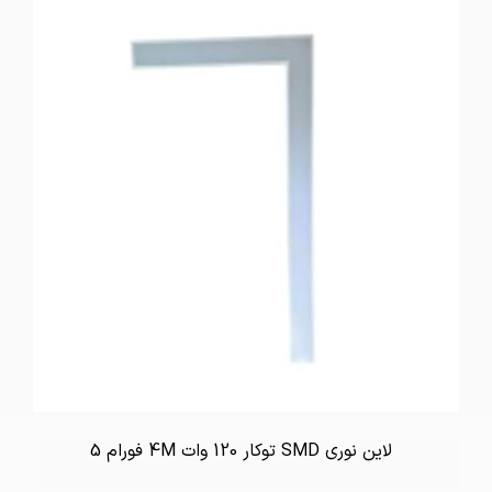
لاین نوری SMD توکار 120 وات 4M فورام 5