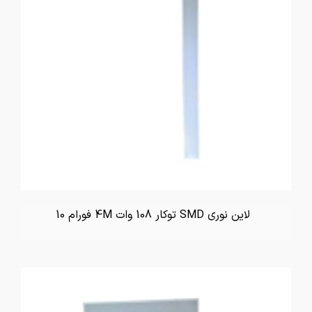
لاین نوری SMD توکار 108 وات 4M فورام 10
تماس بگیرید