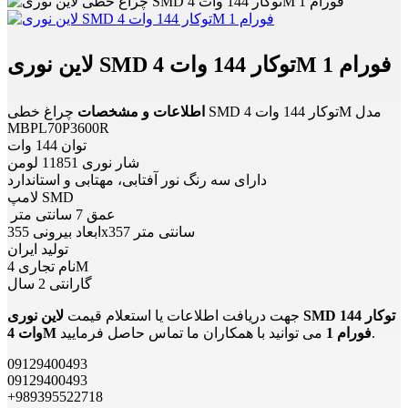
لاین نوری SMD توکار 144 وات 4M فورام 1
اطلاعات و مشخصات
چراغ خطی SMD توکار 144 وات 4M مدل
MBPL70P3600R
توان 144 وات
شار نوری 11851 لومن
دارای سه رنگ نور آفتابی، مهتابی و استاندارد
لامپ SMD
عمق 7 سانتی متر
ابعاد بیرونی 355x357 سانتی متر
تولید ایران
نام تجاری 4M
گارانتی 2 سال
جهت دریافت اطلاعات یا استعلام قیمت
لاین نوری SMD توکار 144
می توانید با همکاران ما تماس حاصل فرمایید.
وات 4M فورام 1
09129400493
09129400493
+989395522718