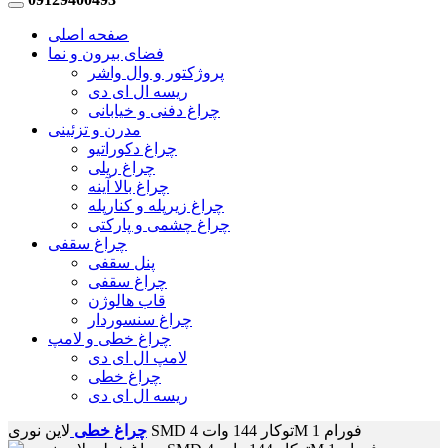
صفحه اصلی
فضای بیرون و نما
پروژکتور و وال واشر
ریسه ال ای دی
چراغ دفنی و خیابانی
مدرن و تزئینی
چراغ دکوراتیو
چراغ ریلی
چراغ بالا آینه
چراغ زیرپله و کنارپله
چراغ چشمی و پارکتی
چراغ سقفی
پنل سقفی
چراغ سقفی
قاب هالوژن
چراغ سنسوردار
چراغ خطی و لامپ
لامپ ال ای دی
چراغ خطی
ریسه ال ای دی
لاین نوری SMD توکار 144 وات 4M فورام 1
چراغ خطی