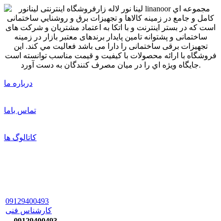
درباره ما
تماس باما
کاتالوگ ها
09129400493
کارشناس فنی
09129400493