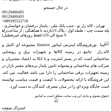
در حال جستجو
09129400493
09129400493
+989395522718
تهران - لاله زار نو - جنب بانک ملی - پاساژ درفشان و خوانساری -
راه‎پله سمت چپ - طبقه اول - پلاک 6 (بازدید با هماهنگی - از ساعت
9 صبح الی 19) (فقط روزهای غیرتعطیل)
فروشگاه اینترنتی لینانور linanoor مجموعه اي کامل و
جامع در زمينه کالاها و تجهيزات برق و روشنايي
ساختمانی است که در بستر اينترنت و با اتکا به اعتماد مشتریان و
شرکت های ساختمانی و پشتوانه تامین پایدار برندهای معتبر بازار در
زمینه تجهیزات برقی ساختمانی را دارا می باشد فعالیت مي کند.
اين فروشگاه با ارائه محصولات با کيفيت و قيمت مناسب توانسته
است جايگاه ويژه اي را در ميان مصرف کنندگان به دست آورد.
حقوق معنوی و مادی این وب سایت متعلق است به لینانور
طراحی وب سایت و سئو
اشتراک صفحه