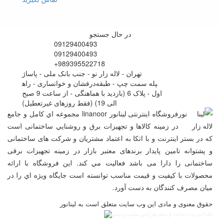
در حال جستجو
09129400493
09129400493
+989395522718
تهران - لاله زار نو - جنب بانک ملی - پاساژ
درفشان و خوانساری - راه‎پله سمت چپ - طبقه
اول - پلاک 6 (بازدید با هماهنگی - از ساعت 9 صبح
الی 19) (فقط روزهای غیرتعطیل)
فروشگاه اینترنتی لینانور linanoor مجموعه اي کامل و جامع
در زمينه کالاها و تجهيزات برق و روشنايي ساختمانی است
که در بستر اينترنت و با اتکا به اعتماد مشتریان و شرکت های ساختمانی
و پشتوانه تامین پایدار برندهای معتبر بازار در زمینه تجهیزات برقی
ساختمانی را دارا می باشد فعالیت مي کند. اين فروشگاه با ارائه
محصولات با کيفيت و قيمت مناسب توانسته است جايگاه ويژه اي را در
ميان مصرف کنندگان به دست آورد.
حقوق معنوی و مادی این وب سایت متعلق است به لینانور
طراحی وب سایت و سئو